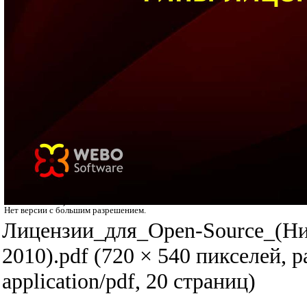
Нет версии с бо́льшим разрешением.
Лицензии_для_Open-Source_(Н
2010).pdf
‎
(720 × 540 пикселей, 
application/pdf
, 20 страниц)