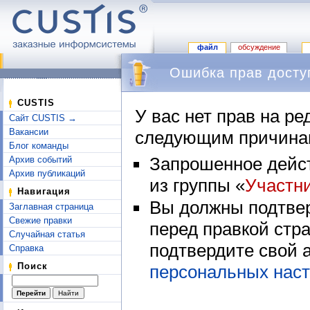
файл
обсуждение
Ошибка прав досту
Перейти к:
навигация
,
поиск
CUSTIS
У вас нет прав на р
Сайт CUSTIS →
Вакансии
следующим причина
Блог команды
Запрошенное дейст
Архив событий
Архив публикаций
из группы «
Участн
Навигация
Вы должны подтвер
Заглавная страница
Свежие правки
перед правкой стр
Случайная статья
подтвердите свой 
Справка
Поиск
персональных наст