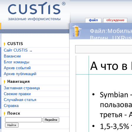
файл
обсуждение
Файл:Мобильн
Вирин, UXRuss
Перейти к:
навигация
,
поиск
CUSTIS
Сайт CUSTIS →
Вакансии
Блог команды
Архив событий
Архив публикаций
Навигация
Заглавная страница
Свежие правки
Случайная статья
Справка
Поиск