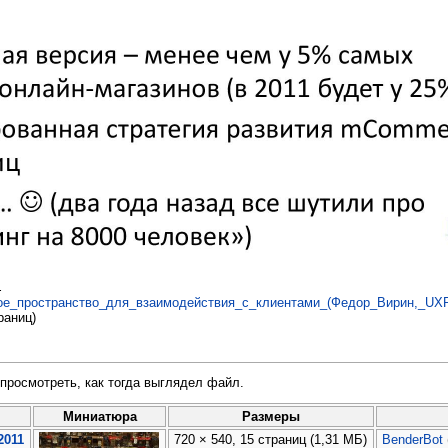
.
_пространство_для_взаимодействия_с_клиентами_(Федор_Вирин,_UXRu
раниц)
просмотреть, как тогда выглядел файл.
Миниатюра
Размеры
2011
720 × 540, 15 страниц
(1,31 МБ)
BenderBot