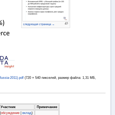
следующая страница →
ssia-2011).pdf
‎
(720 × 540 пикселей, размер файла: 1,31 МБ,
Участник
Примечание
(
обсуждение
|
вклад
)