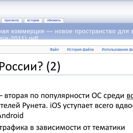
просмотр
история
обновить
ая коммерция — новое пространство для 
ia-2011).pdf
Файл
История файла
Использование ф