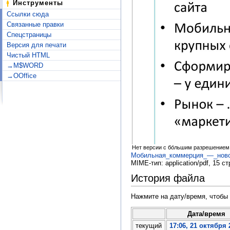
Инструменты
Ссылки сюда
Связанные правки
Спецстраницы
Версия для печати
Чистый HTML
→M$WORD
→OOffice
Нет версии с бо́льшим разрешением
Мобильная_коммерция_—_новое
MIME-тип:
application/pdf
, 15 ст
История файла
Нажмите на дату/время, чтобы 
Дата/время
текущий
17:06, 21 октября 