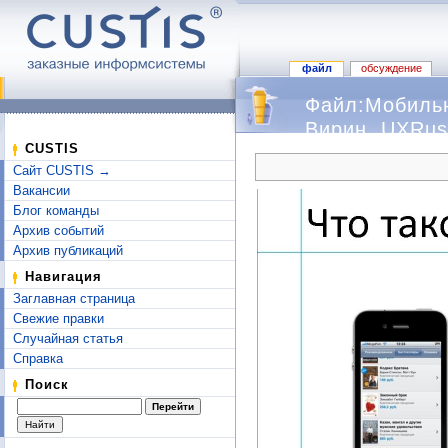
файл
обсуждение
Файл:Мобильн
Вирин, UXRuss
Перейти к:
навигация
,
поиск
CUSTIS
Сайт CUSTIS →
Вакансии
Блог команды
Архив событий
Архив публикаций
Навигация
Заглавная страница
Свежие правки
Случайная статья
Справка
Поиск