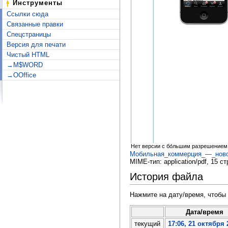
Инструменты
Ссылки сюда
Связанные правки
Спецстраницы
Версия для печати
Чистый HTML
→M$WORD
→OOffice
Нет версии с бо́льшим разрешением
Мобильная_коммерция_—_новое
MIME-тип:
application/pdf
, 15 ст
История файла
Нажмите на дату/время, чтобы 
Дата/время
текущий
17:06, 21 октября 