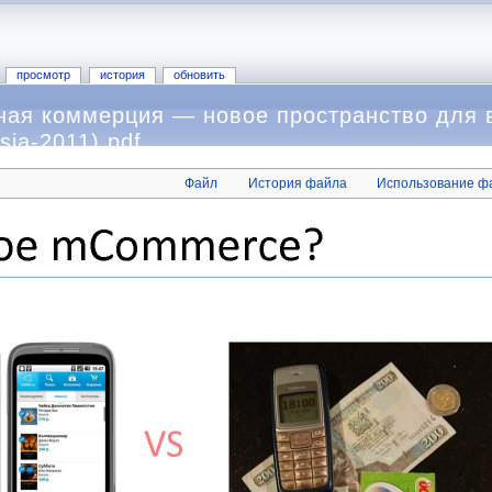
просмотр
история
обновить
ая коммерция — новое пространство для 
ia-2011).pdf
Файл
История файла
Использование ф