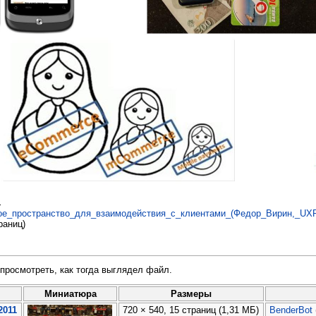
.
_пространство_для_взаимодействия_с_клиентами_(Федор_Вирин,_UXRu
раниц)
просмотреть, как тогда выглядел файл.
Миниатюра
Размеры
2011
720 × 540, 15 страниц
(1,31 МБ)
BenderBot