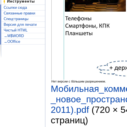
Инструменты
Ссылки сюда
Связанные правки
Спецстраницы
Версия для печати
Чистый HTML
→M$WORD
→OOffice
Нет версии с бо́льшим разрешением.
Мобильная_комм
_новое_простран
2011).pdf
‎
(720 × 
страниц)