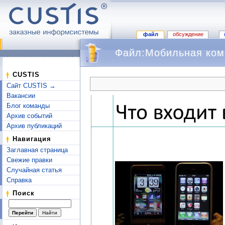
файл
обсуждение
Файл:Мобильная комм
Перейти к:
навигация
,
поиск
CUSTIS
Сайт CUSTIS →
Вакансии
Блог команды
Архив событий
Архив публикаций
Навигация
Заглавная страница
Свежие правки
Случайная статья
Справка
Поиск