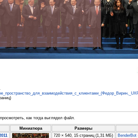
.
_пространство_для_взаимодействия_с_клиентами_(Федор_Вирин,_UXRu
раниц)
просмотреть, как тогда выглядел файл.
Миниатюра
Размеры
2011
720 × 540, 15 страниц
(1,31 МБ)
BenderBot