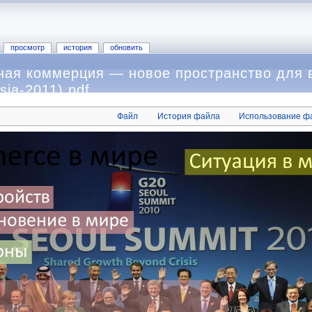
просмотр
история
обновить
ая коммерция — новое пространство для 
ia-2011).pdf
Файл
История файла
Использование ф