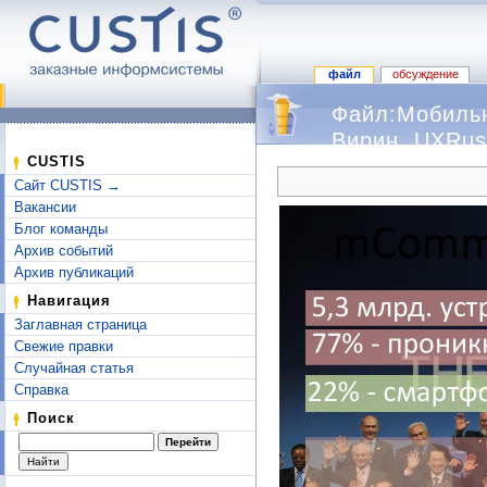
файл
обсуждение
Файл:Мобильн
Вирин, UXRuss
Перейти к:
навигация
,
поиск
CUSTIS
Сайт CUSTIS →
Вакансии
Блог команды
Архив событий
Архив публикаций
Навигация
Заглавная страница
Свежие правки
Случайная статья
Справка
Поиск