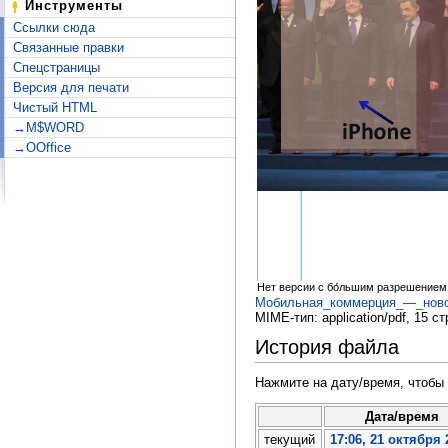
Инструменты
Ссылки сюда
Связанные правки
Спецстраницы
Версия для печати
Чистый HTML
→M$WORD
→OOffice
Нет версии с бо́льшим разрешением
Мобильная_коммерция_—_новое
MIME-тип:
application/pdf
, 15 ст
История файла
Нажмите на дату/время, чтобы 
Дата/время
текущий
17:06, 21 октября 