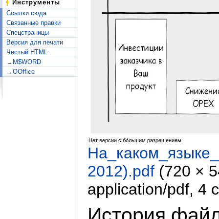
Инструменты
Ссылки сюда
Связанные правки
Спецстраницы
Версия для печати
Чистый HTML
→M$WORD
→OOffice
Нет версии с бо́льшим разрешением.
На_каком_языке_
2012).pdf
‎
(720 × 
application/pdf
, 4
История фай