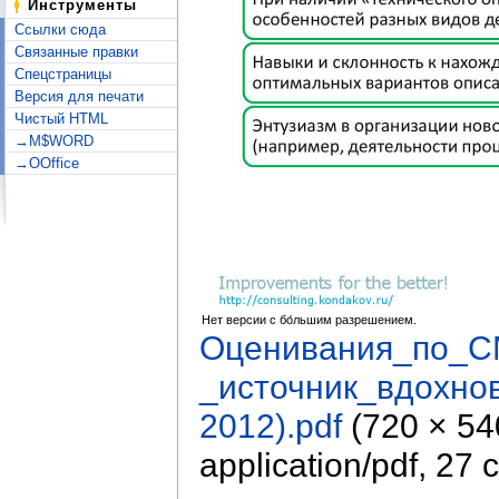
Инструменты
Ссылки сюда
Связанные правки
Спецстраницы
Версия для печати
Чистый HTML
→M$WORD
→OOffice
Нет версии с бо́льшим разрешением.
Оценивания_по_C
_источник_вдохно
2012).pdf
‎
(720 × 5
application/pdf
, 27 