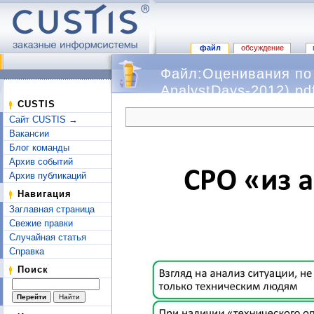
файл
обсуждение
Файл:Оценивания по
AnalystDays-2012).pd
Перейти к:
навигация
,
поиск
CUSTIS
Сайт CUSTIS →
Вакансии
Блог команды
Архив событий
Архив публикаций
Навигация
Заглавная страница
Свежие правки
Случайная статья
Справка
Поиск