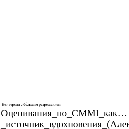
Нет версии с бо́льшим разрешением.
Оценивания_по_CMMI_как…
_источник_вдохновения_(Алек