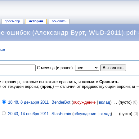
просмотр
история
обновить
е ошибок (Александр Бурт, WUD-2011).pdf
ицы
С месяца (и ранее):
и страницы, которые вы хотите сравнить, и нажмите
Сравнить
.
 от текущей версии;
(пред.)
— отличия от предшествующей версии;
м
—
18:48, 8 декабря 2011
‎
BenderBot
(
обсуждение
|
вклад
)
‎
. .
(пусто)
(0)
‎
20:43, 14 ноября 2011
‎
StasFomin
(
обсуждение
|
вклад
)
‎
. .
(пусто)
(0)