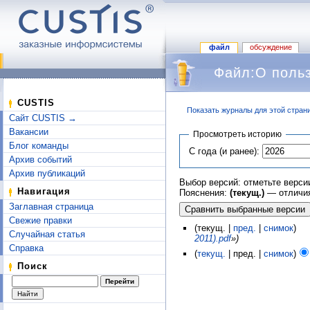
файл
обсуждение
Файл:О польз
CUSTIS
Показать журналы для этой стран
Сайт CUSTIS →
Перейти к:
навигация
,
поиск
Вакансии
Просмотреть историю
Блог команды
С года (и ранее):
Архив событий
Архив публикаций
Выбор версий: отметьте верси
Навигация
Пояснения:
(текущ.)
— отличия
Заглавная страница
Свежие правки
(текущ. |
пред.
|
снимок
)
Случайная статья
2011).pdf
»)
Справка
(
текущ.
| пред. |
снимок
)
Поиск