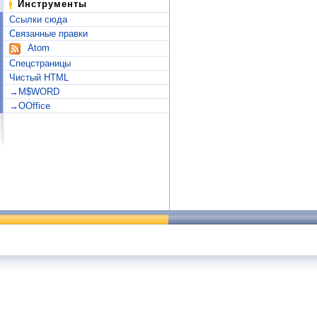
Инструменты
Ссылки сюда
Связанные правки
Atom
Спецстраницы
Чистый HTML
→M$WORD
→OOffice