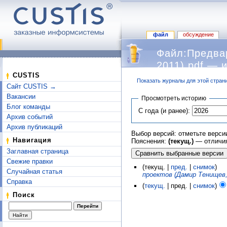
файл
обсуждение
Файл:Предвар
2011).pdf — 
CUSTIS
Показать журналы для этой стран
Сайт CUSTIS →
Перейти к:
навигация
,
поиск
Вакансии
Просмотреть историю
Блог команды
С года (и ранее):
Архив событий
Архив публикаций
Выбор версий: отметьте верси
Навигация
Пояснения:
(текущ.)
— отличия
Заглавная страница
Свежие правки
(текущ. |
пред.
|
снимок
)
Случайная статья
проектов (Дамир Тенищев, 
Справка
(
текущ.
| пред. |
снимок
)
Поиск