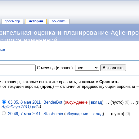
просмотр
история
обновить
ительная оценка и планирование Agile про
история изменений
ицы
С месяца (и ранее):
и страницы, которые вы хотите сравнить, и нажмите
Сравнить
.
 от текущей версии;
(пред.)
— отличия от предшествующей версии;
м
—
03:05, 8 мая 2011
‎
BenderBot
(
обсуждение
|
вклад
)
‎
. .
(пусто)
(0)
‎
. .
(
AgileDays-2011).pdf
»)
20:46, 7 мая 2011
‎
StasFomin
(
обсуждение
|
вклад
)
‎
. .
(пусто)
(0)