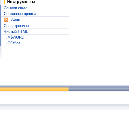
Инструменты
Ссылки сюда
Связанные правки
Atom
Спецстраницы
Чистый HTML
→M$WORD
→OOffice