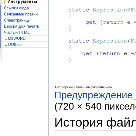
Инструменты
Ссылки сюда
Связанные правки
Спецстраницы
Версия для печати
Чистый HTML
→M$WORD
→OOffice
Нет версии с бо́льшим разрешением.
Предупреждение_
(720 × 540 пиксе
История фай