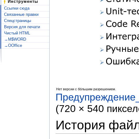
Инструменты
Ссылки сюда
Связанные правки
Спецстраницы
Версия для печати
Чистый HTML
→M$WORD
→OOffice
Нет версии с бо́льшим разрешением.
Предупреждение_
(720 × 540 пиксе
История фай