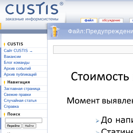
файл
обсуждение
Файл:Предупреждение
Перейти к:
навигация
,
поиск
CUSTIS
Сайт CUSTIS →
Вакансии
Блог команды
Архив событий
Архив публикаций
Навигация
Заглавная страница
Свежие правки
Случайная статья
Справка
Поиск