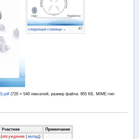
следующая страница →
).pdf
‎
(720 × 540 пикселей, размер файла: 955 КБ, MIME-тип:
Участник
Примечание
(
обсуждение
|
вклад
)