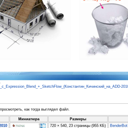
.
с_Expression_Blend_+_SketchFlow_(Константин_Кичинский_на_ADD-2010
просмотреть, как тогда выглядел файл.
Миниатюра
Размеры
2010
720 × 540, 23 страницы
(955 КБ)
BenderBot