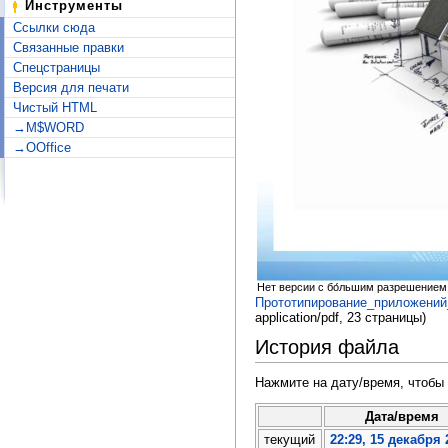
Инструменты
Ссылки сюда
Связанные правки
Спецстраницы
Версия для печати
Чистый HTML
→M$WORD
→OOffice
Нет версии с бо́льшим разрешением
Прототипирование_приложений_
application/pdf
, 23 страницы)
История файла
Нажмите на дату/время, чтобы 
Дата/время
текущий
22:29, 15 декабря 