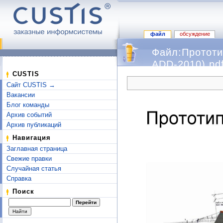
файл
обсуждение
Файл:Прототи
ADD-2010).pd
Перейти к:
навигация
,
поиск
CUSTIS
Сайт CUSTIS →
Вакансии
Блог команды
Архив событий
Архив публикаций
Навигация
Заглавная страница
Свежие правки
Случайная статья
Справка
Поиск