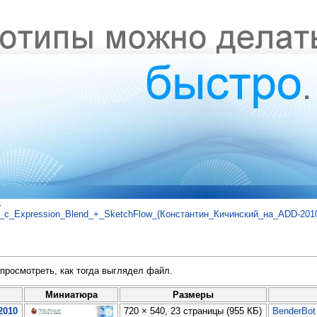
.
с_Expression_Blend_+_SketchFlow_(Константин_Кичинский_на_ADD-2010
просмотреть, как тогда выглядел файл.
Миниатюра
Размеры
2010
720 × 540, 23 страницы
(955 КБ)
BenderBot