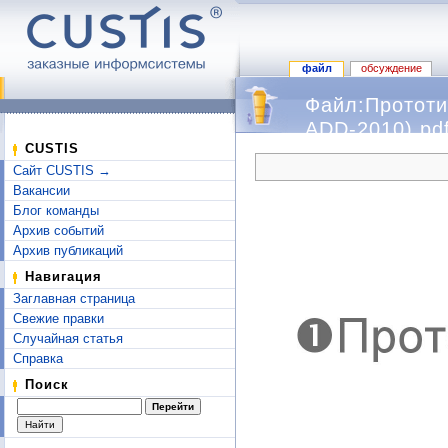
файл
обсуждение
Файл:Прототи
ADD-2010).pd
Перейти к:
навигация
,
поиск
CUSTIS
Сайт CUSTIS →
Вакансии
Блог команды
Архив событий
Архив публикаций
Навигация
Заглавная страница
Свежие правки
Случайная статья
Справка
Поиск