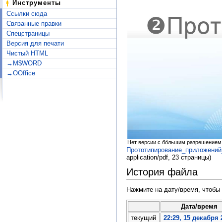
Инструменты
Ссылки сюда
Связанные правки
Спецстраницы
Версия для печати
Чистый HTML
→M$WORD
→OOffice
Нет версии с бо́льшим разрешением
Прототипирование_приложений_
application/pdf
, 23 страницы)
История файла
Нажмите на дату/время, чтобы 
Дата/время
текущий
22:29, 15 декабря 