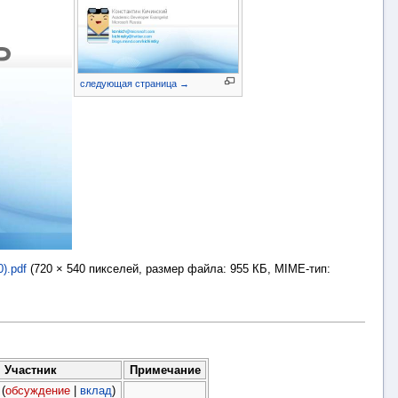
следующая страница →
).pdf
‎
(720 × 540 пикселей, размер файла: 955 КБ, MIME-тип:
Участник
Примечание
(
обсуждение
|
вклад
)