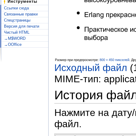
Инструменты
Ссылки сюда
Связанные правки
Спецстраницы
Версия для печати
Чистый HTML
→M$WORD
→OOffice
Размер при предпросмотре:
800 × 450 пикселей
.
Др
Исходный файл
‎
(
MIME-тип:
applica
История фай
Нажмите на дату/
файл.