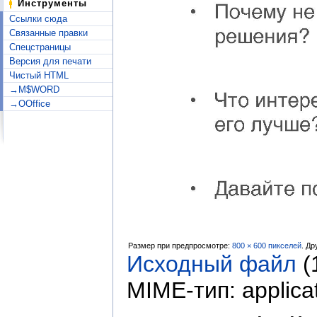
Инструменты
Ссылки сюда
Связанные правки
Спецстраницы
Версия для печати
Чистый HTML
→M$WORD
→OOffice
Размер при предпросмотре:
800 × 600 пикселей
.
Др
Исходный файл
‎
(
MIME-тип:
applica