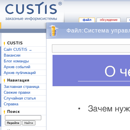
файл
обсуждение
Файл:Система управ
Перейти к:
навигация
,
поиск
CUSTIS
Сайт CUSTIS →
Вакансии
Блог команды
Архив событий
Архив публикаций
Навигация
Заглавная страница
Свежие правки
Случайная статья
Справка
Поиск