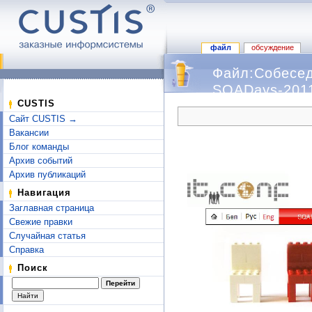
файл
обсуждение
Файл:Собесед
SQADays-2011
Перейти к:
навигация
,
поиск
CUSTIS
Сайт CUSTIS →
Вакансии
Блог команды
Архив событий
Архив публикаций
Навигация
Заглавная страница
Свежие правки
Случайная статья
Справка
Поиск