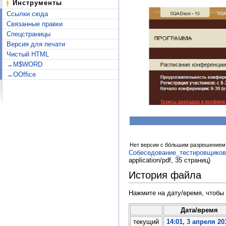
Инструменты
Ссылки сюда
Связанные правки
Спецстраницы
Версия для печати
Чистый HTML
→M$WORD
→OOffice
Нет версии с бо́льшим разрешением
Собеседование_тестировщиков
application/pdf
, 35 страниц)
История файла
Нажмите на дату/время, чтобы 
Дата/время
текущий
14:01, 3 апреля 20