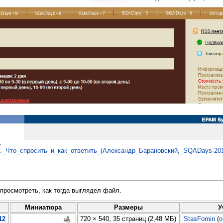
.
._Что_спросить_и_как_ответить_(Александр_Барановский,_SQADays-201
просмотреть, как тогда выглядел файл.
Миниатюра
Размеры
У
12
720 × 540, 35 страниц
(2,48 МБ)
StasFomin
(
о