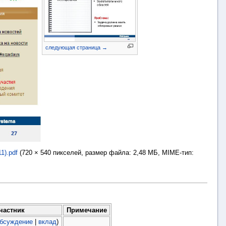
следующая страница →
1).pdf
‎
(720 × 540 пикселей, размер файла: 2,48 МБ, MIME-тип:
частник
Примечание
бсуждение
|
вклад
)