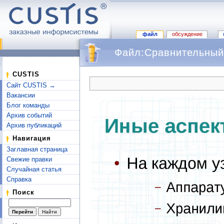
файл
обсуждение
Файл:Сравнительный 
Перейти к:
навигация
,
поиск
CUSTIS
Сайт CUSTIS →
Вакансии
Блог команды
Архив событий
Архив публикаций
Навигация
Заглавная страница
Свежие правки
Случайная статья
Справка
Поиск