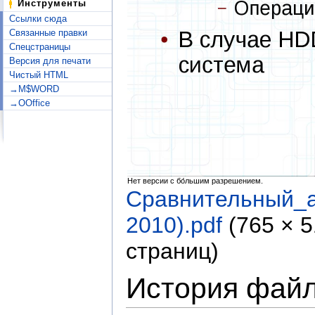
Инструменты
Ссылки сюда
Связанные правки
Спецстраницы
Версия для печати
Чистый HTML
→M$WORD
→OOffice
Нет версии с бо́льшим разрешением.
Сравнительный_
2010).pdf
‎
(765 × 
страниц)
История фай