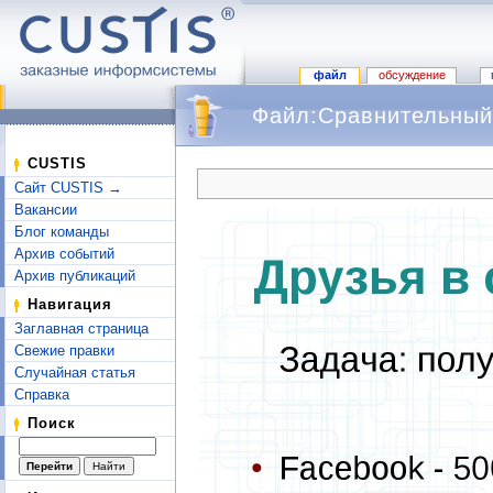
файл
обсуждение
Файл:Сравнительный 
Перейти к:
навигация
,
поиск
CUSTIS
Сайт CUSTIS →
Вакансии
Блог команды
Архив событий
Архив публикаций
Навигация
Заглавная страница
Свежие правки
Случайная статья
Справка
Поиск