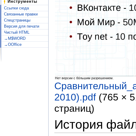
Инструменты
Ссылки сюда
Связанные правки
Спецстраницы
Версия для печати
Чистый HTML
→M$WORD
→OOffice
Нет версии с бо́льшим разрешением.
Сравнительный_
2010).pdf
‎
(765 × 
страниц)
История фай