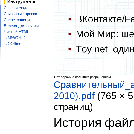
Инструменты
Ссылки сюда
Связанные правки
Спецстраницы
Версия для печати
Чистый HTML
→M$WORD
→OOffice
Нет версии с бо́льшим разрешением.
Сравнительный_
2010).pdf
‎
(765 × 
страниц)
История фай