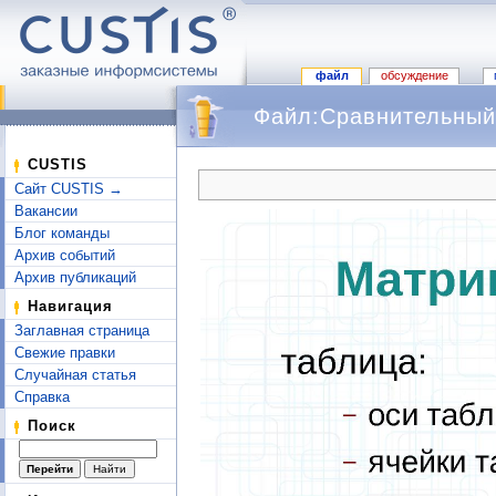
файл
обсуждение
Файл:Сравнительный 
Перейти к:
навигация
,
поиск
CUSTIS
Сайт CUSTIS →
Вакансии
Блог команды
Архив событий
Архив публикаций
Навигация
Заглавная страница
Свежие правки
Случайная статья
Справка
Поиск