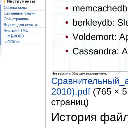
Инструменты
Ссылки сюда
Связанные правки
Спецстраницы
Версия для печати
Чистый HTML
→M$WORD
→OOffice
Нет версии с бо́льшим разрешением.
Сравнительный_
2010).pdf
‎
(765 × 
страниц)
История фай