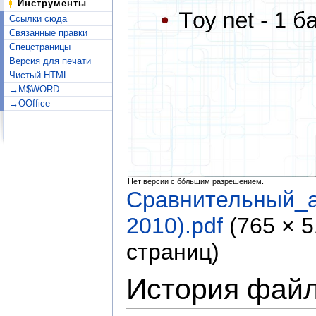
Инструменты
Ссылки сюда
Связанные правки
Спецстраницы
Версия для печати
Чистый HTML
→M$WORD
→OOffice
Нет версии с бо́льшим разрешением.
Сравнительный_
2010).pdf
‎
(765 × 
страниц)
История фай