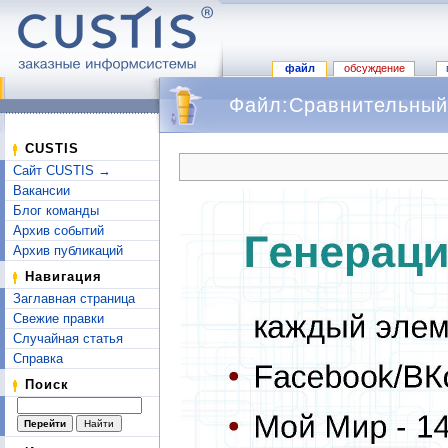
файл
обсуждение
Файл:Сравнительный 
Перейти к:
навигация
,
поиск
CUSTIS
Сайт CUSTIS →
Вакансии
Блог команды
Архив событий
Архив публикаций
Навигация
Заглавная страница
Свежие правки
Случайная статья
Справка
Поиск