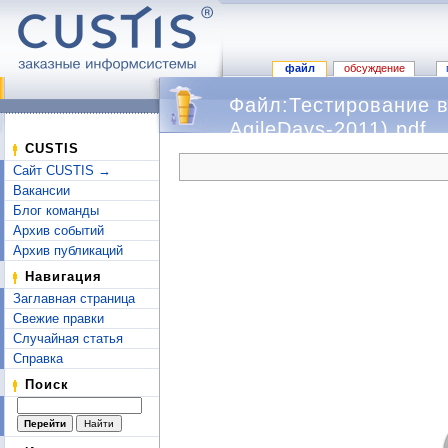
файл
обсуждение
Файл:Тестирование в
AgileDays-2011).pdf
Перейти к:
навигация
,
поиск
CUSTIS
Сайт CUSTIS →
Вакансии
Блог команды
Архив событий
Архив публикаций
Навигация
Заглавная страница
Свежие правки
Случайная статья
Справка
Поиск