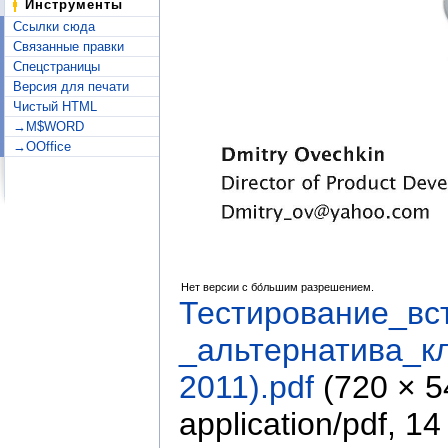
Инструменты
Ссылки сюда
Связанные правки
Спецстраницы
Версия для печати
Чистый HTML
→M$WORD
→OOffice
Нет версии с бо́льшим разрешением.
Тестирование_в
_альтернатива_к
2011).pdf
‎
(720 × 
application/pdf
, 14