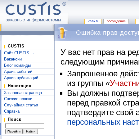
файл
обсуждение
Ошибка прав досту
Перейти к:
навигация
,
поиск
CUSTIS
У вас нет прав на р
Сайт CUSTIS →
Вакансии
следующим причина
Блог команды
Запрошенное дейст
Архив событий
Архив публикаций
из группы «
Участн
Навигация
Вы должны подтвер
Заглавная страница
Свежие правки
перед правкой стр
Случайная статья
подтвердите свой 
Справка
Поиск
персональных наст