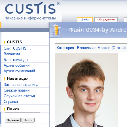
файл
обсуждение
Файл:0034-by Andrey
Перейти к:
навигация
,
поиск
CUSTIS
Категория
:
Владислав Марков (Статьи)
Сайт CUSTIS →
Вакансии
Блог команды
Архив событий
Архив публикаций
Навигация
Заглавная страница
Свежие правки
Случайная статья
Справка
Поиск