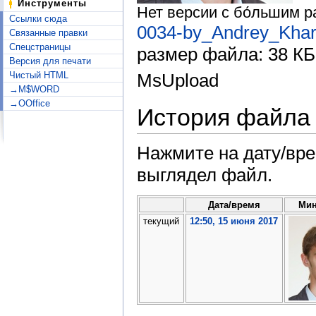
Инструменты
Нет версии с бо́льшим 
Ссылки сюда
0034-by_Andrey_Khara
Связанные правки
Спецстраницы
размер файла: 38 КБ
Версия для печати
Чистый HTML
MsUpload
→M$WORD
→OOffice
История файла
Нажмите на дату/вре
выглядел файл.
Дата/время
Мин
текущий
12:50, 15 июня 2017