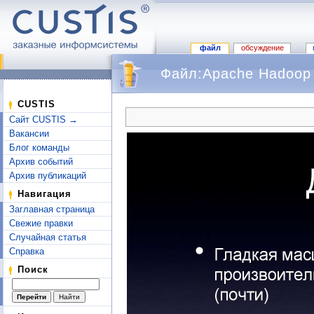
файл
обсуждение
Файл:Apache Hadoop
Перейти к:
навигация
,
поиск
CUSTIS
Сайт CUSTIS →
Вакансии
Блог команды
Архив событий
Архив публикаций
Навигация
Заглавная страница
Свежие правки
Случайная статья
Справка
Поиск