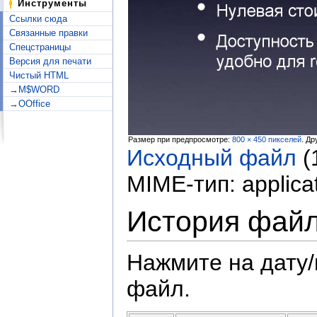
Инструменты
Ссылки сюда
Связанные правки
Спецстраницы
Версия для печати
Чистый HTML
→M$WORD
→OOffice
Размер при предпросмотре:
800 × 450 пикселей
.
Др
Исходный файл
‎
(
MIME-тип:
applica
История фай
Нажмите на дату/
файл.