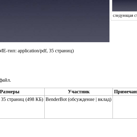
следующая с
IME-тип:
application/pdf
, 35 страниц)
файл.
Размеры
Участник
Примечан
, 35 страниц
(498 КБ)
BenderBot
(
обсуждение
|
вклад
)