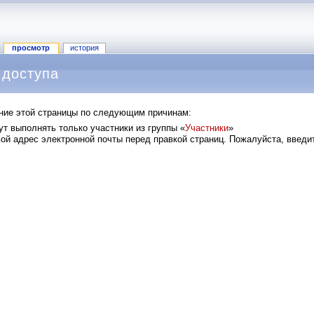
просмотр
история
 доступа
ание этой страницы по следующим причинам:
т выполнять только участники из группы «
Участники
»
й адрес электронной почты перед правкой страниц. Пожалуйста, введит