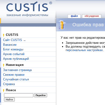
файл
обсуждение
Ошибка прав
Перейти к:
навигация
,
поиск
CUSTIS
У вас нет прав на редактиров
Сайт CUSTIS →
Запрошенное действие могу
Вакансии
Вы должны подтвердить сво
Блог команды
персональных настройках
.
Архив событий
Архив публикаций
Навигация
Заглавная страница
Свежие правки
Случайная статья
Справка
Поиск