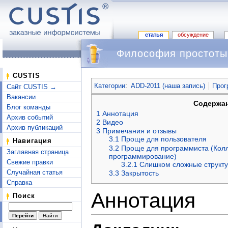
статья
обсуждение
Философия простоты,
Перейти к:
навигация
,
поиск
CUSTIS
Категории
:
ADD-2011 (наша запись)
Прог
Сайт CUSTIS →
Вакансии
Содержа
Блог команды
1
Аннотация
Архив событий
2
Видео
Архив публикаций
3
Примечания и отзывы
3.1
Проще для пользователя
Навигация
3.2
Проще для программиста (Кол
Заглавная страница
программирование)
Свежие правки
3.2.1
Слишком сложные структ
Случайная статья
3.3
Закрытость
Справка
Аннотация
Поиск