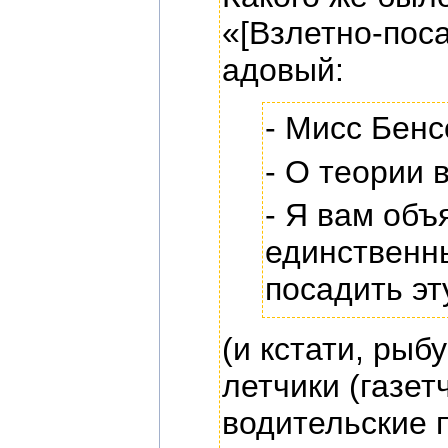
«[Взлетно-пос
адовый:
- Мисс Бенс
- О теории 
- Я вам объ
единственны
посадить эт
(и кстати, рыб
летчики (газет
водительские 