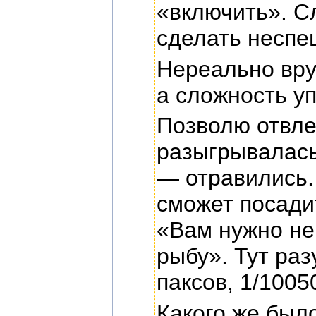
«включить». Сл
сделать неспе
Нереально вру
а сложность уп
Позволю отвле
разыгрывалась
— отравились.
сможет посади
«Вам нужно не 
рыбу». Тут раз
паксов, 1/1005
Какого же было