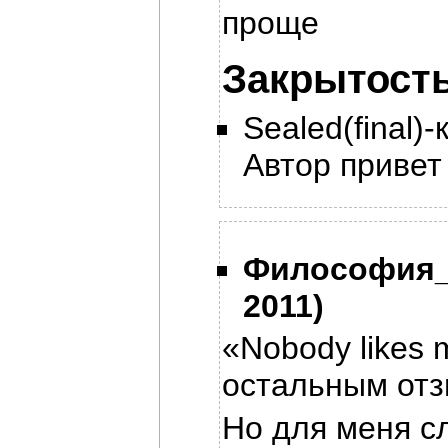
проще
Закрытост
Sealed(final
Автор привет 
Философия_
2011)
«Nobody likes 
остальным отз
Но для меня с