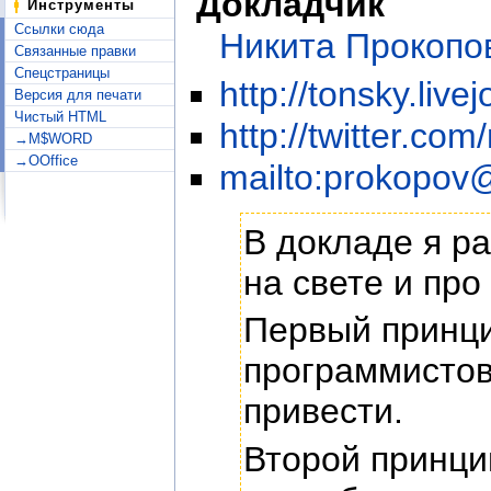
Докладчик
Инструменты
Ссылки сюда
Никита Прокопо
Связанные правки
Спецстраницы
http://tonsky.live
Версия для печати
Чистый HTML
http://twitter.com
→M$WORD
→OOffice
mailto:prokopov
В докладе я ра
на свете и про
Первый принци
программистов
привести.
Второй принци