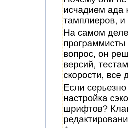
исчадием ада 
тамплиеров, и
На самом деле
программисты 
вопрос, он ре
версий, теста
скорости, все 
Если серьезно
настройка сэко
шрифтов? Клав
редактировани