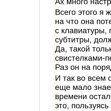
Ах много настр
Всего этого я 
на что она по
с клавиатуры,
субтитры, дол
Да, такой толь
свистелками-п
Раз он на пор
И так во всем
еще мало знаеш
времени остало
это, пользуяс