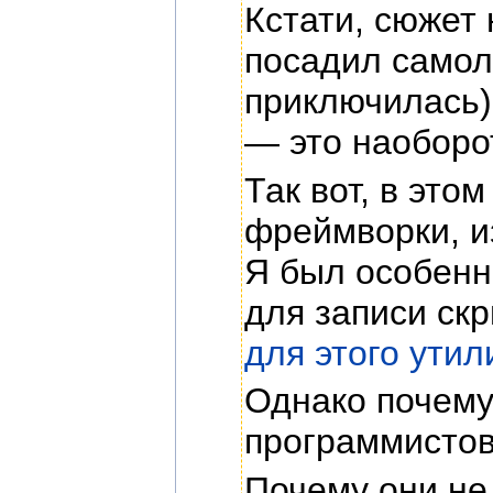
Кстати, сюжет
посадил самоле
приключилась)
— это наоборот
Так вот, в эт
фреймворки, и
Я был особенн
для записи скр
для этого утил
Однако почему
программистов
Почему они не 