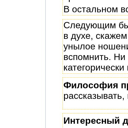
В остальном в
Следующим был
в духе, скаже
унылое ношени
вспомнить. Ни
категорически
Философия п
рассказывать, 
Интересный 