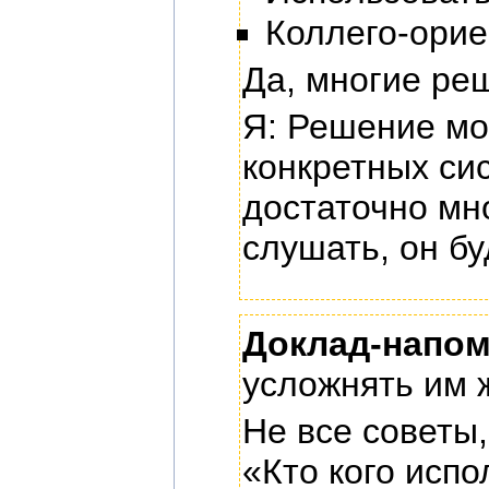
Коллего-ори
Да, многие ре
Я: Решение мо
конкретных си
достаточно мн
слушать, он б
Доклад-напо
усложнять им 
Не все советы
«Кто кого исп