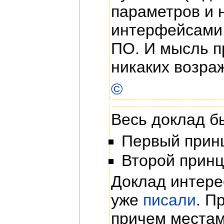
параметров и 
интерфейсами,
ПО. И мысль п
никаких возра
©
Весь доклад б
Первый принц
Второй принц
Доклад интерес
уже
писали
. П
причем местам