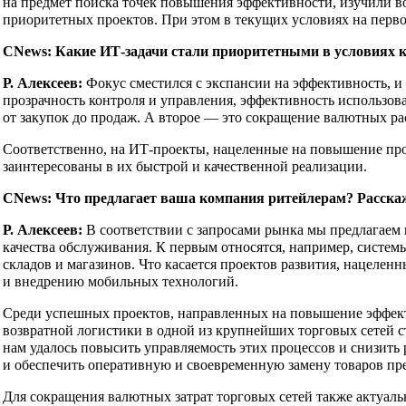
на предмет поиска точек повышения эффективности, изучили в
приоритетных проектов. При этом в текущих условиях на перво
CNews: Какие ИТ-задачи стали приоритетными в условиях к
Р. Алексеев:
Фокус сместился с экспансии на эффективность, и
прозрачность контроля и управления, эффективность использов
от закупок до продаж. А второе — это сокращение валютных рас
Соответственно, на ИТ-проекты, нацеленные на повышение про
заинтересованы в их быстрой и качественной реализации.
CNews: Что предлагает ваша компания ритейлерам? Расскаж
Р. Алексеев:
В соответствии с запросами рынка мы предлагаем
качества обслуживания. К первым относятся, например, систе
складов и магазинов. Что касается проектов развития, нацеле
и внедрению мобильных технологий.
Среди успешных проектов, направленных на повышение эффект
возвратной логистики в одной из крупнейших торговых сетей 
нам удалось повысить управляемость этих процессов и снизить
и обеспечить оперативную и своевременную замену товаров пр
Для сокращения валютных затрат торговых сетей также актуаль