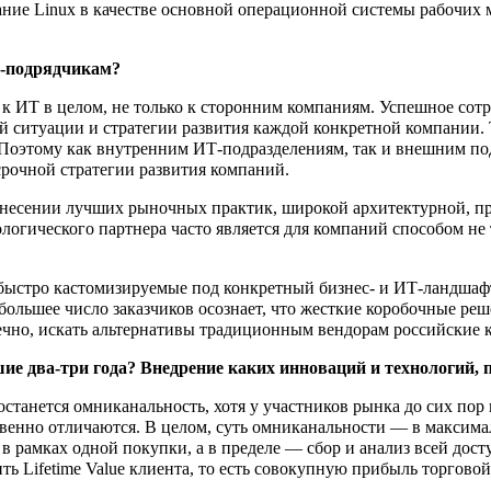
ание Linux в качестве основной операционной системы рабочих
Т-подрядчикам?
к ИТ в целом, не только к сторонним компаниям. Успешное сот
й ситуации и стратегии развития каждой конкретной компании.
. Поэтому как внутренним ИТ-подразделениям, так и внешним по
срочной стратегии развития компаний.
ивнесении лучших рыночных практик, широкой архитектурной, пр
логического партнера часто является для компаний способом н
 быстро кастомизируемые под конкретный бизнес- и ИТ-ландша
 большее число заказчиков осознает, что жесткие коробочные р
ечно, искать альтернативы традиционным вендорам российские к
ие два-три года? Внедрение каких инноваций и технологий, 
танется омниканальность, хотя у участников рынка до сих пор 
венно отличаются. В целом, суть омниканальности — в максима
в рамках одной покупки, а в пределе — сбор и анализ всей до
 Lifetime Value клиента, то есть совокупную прибыль торговой 