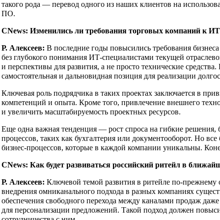
такого рода — перевод одного из наших клиентов на использов
ПО.
CNews: Изменились ли требования торговых компаний к И
Р. Алексеев:
В последние годы повысились требования бизнеса 
без глубокого понимания ИТ-специалистами текущей отраслево
и перспективы для развития, а не просто технические средства
самостоятельная и дальновидная позиция для реализации долго
Ключевая роль подрядчика в таких проектах заключается в пр
компетенций и опыта. Кроме того, привлечение внешнего техно
и увеличить масштабируемость проектных ресурсов.
Еще одна важная тенденция — рост спроса на гибкие решения,
процессов, таких как бухгалтерия или документооборот. Но все
бизнес-процессов, которые в каждой компании уникальны. Кон
CNews: Как будет развиваться российский ритейл в ближайш
Р. Алексеев:
Ключевой темой развития в ритейле по-прежнему ос
внедрения омниканального подхода в разных компаниях сущест
обеспечения свободного перехода между каналами продаж даже 
для персонализации предложений. Такой подход должен повысить
сотрудничества с ним.