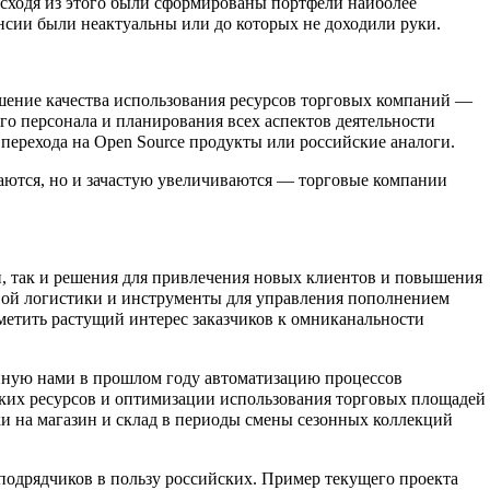
сходя из этого были сформированы портфели наиболее
ансии были неактуальны или до которых не доходили руки.
шение качества использования ресурсов торговых компаний —
го персонала и планирования всех аспектов деятельности
 перехода на Open Source продукты или российские аналоги.
аются, но и зачастую увеличиваются — торговые компании
, так и решения для привлечения новых клиентов и повышения
тной логистики и инструменты для управления пополнением
тметить растущий интерес заказчиков к омниканальности
нную нами в прошлом году автоматизацию процессов
ских ресурсов и оптимизации использования торговых площадей
ки на магазин и склад в периоды смены сезонных коллекций
подрядчиков в пользу российских. Пример текущего проекта