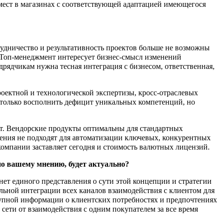
 мест в магазинах с соответствующей адаптацией имеющегося
рудничество и результативность проектов больше не возможны
 Топ-менеджмент интересует бизнес-смысл изменений
дрядчикам нужна тесная интеграция с бизнесом, ответственная,
оектной и технологической экспертизы, кросс-отраслевых
е только восполнить дефицит уникальных компетенций, но
фт. Вендорские продукты оптимальны для стандартных
ешения не подходят для автоматизации ключевых, конкурентных
омпании заставляет сегодня и стоимость валютных лицензий.
по вашему мнению, будет актуально?
нет единого представления о сути этой концепции и стратегии
льной интеграции всех каналов взаимодействия с клиентом для
ступной информации о клиентских потребностях и предпочтениях
сети от взаимодействия с одним покупателем за все время