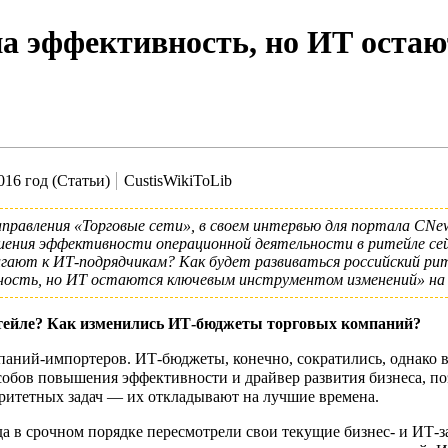
 на эффективность, но ИТ ост
016 год (Статьи)
CustisWikiToLib
аправления «Торговые сети», в своем интервью для портала
CNe
шения эффективности операционной деятельности в ритейле се
гают к ИТ-подрядчикам? Как будет развиваться российский ри
вность, но ИТ остаются ключевым инструментом изменений»
на 
итейле? Как изменились ИТ-бюджеты торговых компаний?
паний-импортеров. ИТ-бюджеты, конечно, сократились, однако
обов повышения эффективности и драйвер развития бизнеса, поэ
оритетных задач — их откладывают на лучшие времена.
а в срочном порядке пересмотрели свои текущие бизнес- и ИТ-