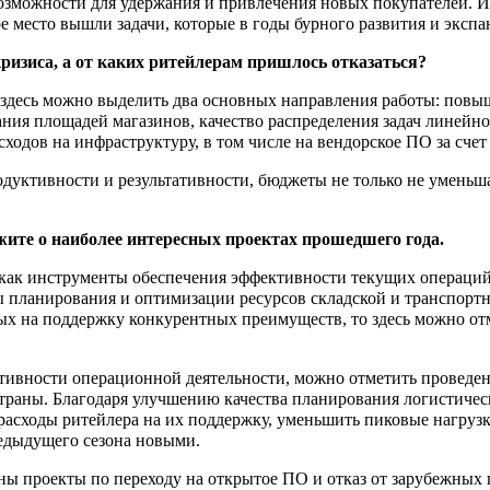
озможности для удержания и привлечения новых покупателей. И
е место вышли задачи, которые в годы бурного развития и эксп
ризиса, а от каких ритейлерам пришлось отказаться?
 здесь можно выделить два основных направления работы: повы
ания площадей магазинов, качество распределения задач линейно
ходов на инфраструктуру, в том числе на вендорское ПО за счет
дуктивности и результативности, бюджеты не только не уменьш
ите о наиболее интересных проектах прошедшего года.
 как инструменты обеспечения эффективности текущих операций
мы планирования и оптимизации ресурсов складской и транспор
нных на поддержку конкурентных преимуществ, то здесь можно о
ивности операционной деятельности, можно отметить проведе
страны. Благодаря улучшению качества планирования логистиче
 расходы ритейлера на их поддержку, уменьшить пиковые нагруз
едыдущего сезона новыми.
ны проекты по переходу на открытое ПО и отказ от зарубежных 