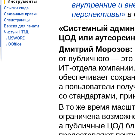
Инструменты
внутренние и вн
Ссылки сюда
перспективы»
в 
Связанные правки
Спецстраницы
Версия для печати
«Системный админ
Чистый HTML
ЦОД или аутсорсин
→M$WORD
→OOffice
Дмитрий Морозов:
от публичного — это
ИТ-отдела компании
обеспечивает сохран
а пользователи полу
со стандартами, при
В то же время масш
ограничена возможн
а публичные ЦОД бл