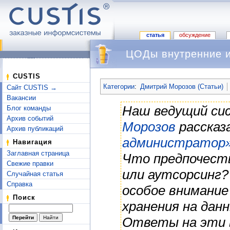
статья
обсуждение
ЦОДы внутренние и
Перейти к:
навигация
,
поиск
CUSTIS
Категории
:
Дмитрий Морозов (Статьи)
Сайт CUSTIS →
Вакансии
Наш ведущий си
Блог команды
Архив событий
Морозов
рассказ
Архив публикаций
администратор
Навигация
Заглавная страница
Что предпочест
Свежие правки
или аутсорсинг
Случайная статья
Справка
особое внимание
Поиск
хранения на дан
Ответы на эти 