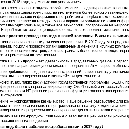
онца 2018 года, и у многих они увеличились.
ского роста главные задачи любой компании — адаптироваться к новым
ы стагнации характерен спрос на инструменты более тонкого взаимодейс
ожения на основе информации о потребителях: подбирать для каждого 
ичивается спрос на методы сбора и обработки больших объемов информаци
ости выходит блокчейн, а также все технологии, построенные на нейросе
 Разработки, которые еще недавно считались экспериментальными, нач
ых проектах прошедшего года в вашей компании. В чем их значимо
тивно осваивает новые для себя направления. В 2017 году мы продолж
ования, помогли провести организационные изменения в крупных компани
ть о технологических трендах и выстраивать более тесное и плодотворн
асти применения автоматизации.
ботке CUSTIS продолжает деятельность в традиционных для себя отрасл
 по этим направлениям увеличилась в среднем на 25%, выросли объем 
ании добавилось создание рыночных решений: в прошлом году мы начал
рах высшего образования и казначейской деятельности.
ских вузах, таких как участники государственной программы «5-100», п
ифицированного к персонализированному. Это большой и интересный сегм
омент в нашем ИТ-решении реализованы функции годового планирования
и студентов.
ление — корпоративное казначейство. Наше решение разработано для кр
ессы в таких организациях не централизованы, поэтому холдинги стре
ткосрочное и среднесрочное планирование денежных потоков и управле
рабатываем ИТ-продукты, связанные с автоматизацией инвестиционной д
 перспективы их внедрения.
ш взгляд, были наиболее востребованными в 2017 году?