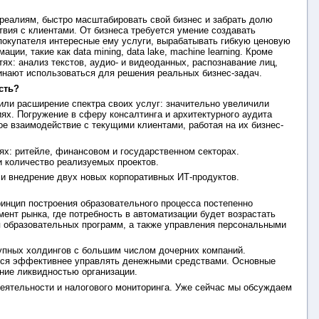
 реалиям, быстро масштабировать свой бизнес и забрать долю
твия с клиентами. От бизнеса требуется умение создавать
покупателя интересные ему услуги, вырабатывать гибкую ценовую
и, такие как data mining, data lake, machine learning. Кроме
тях: анализ текстов, аудио- и видеоданных, распознавание лиц,
инают использоваться для решения реальных бизнес-задач.
сть?
или расширение спектра своих услуг: значительно увеличили
ях. Погружение в сферу консалтинга и архитектурного аудита
ое взаимодействие с текущими клиентами, работая на их бизнес-
ях: ритейле, финансовом и государственном секторах.
и количество реализуемых проектов.
и внедрение двух новых корпоративных ИТ-продуктов.
ринцип построения образовательного процесса постепенно
ент рынка, где потребность в автоматизации будет возрастать
 образовательных программ, а также управления персональными
упных холдингов с большим числом дочерних компаний.
мятся эффективнее управлять денежными средствами. Основные
ние ликвидностью организации.
еятельности и налогового мониторинга. Уже сейчас мы обсуждаем