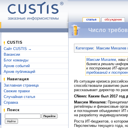
статья
обсуждение
Число требов
Перейти к:
навигация
,
поиск
CUSTIS
Категории
:
Максим Михалев (
Сайт CUSTIS →
Вакансии
Максим Михалев
, наш 
Блог команды
бизнеса решали инфор
Архив событий
к построению ИТ-архи
Архив публикаций
требований к постро
Навигация
Из ситуации кризиса российск
Заглавная страница
способствовали развитию рынк
рассказывает директор по ра
Свежие правки
CNews: Каким был 2017 год
Случайная статья
Максим Михалев:
Принципиал
Справка
ритейлеры и финансовые орган
Поиск
и поглощения объединяют ИТ-и
на разработку индивидуализир
Роста ИТ-бюджетов, о котором
Перспективы текущего года, н