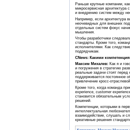
Раньше крупные компании, как
микросервисная архитектура 
и внедрению систем между не
Например, если архитектура в
неочевидных для внешних подр
отдельных систем фокус начин
мышления.
Чтобы разработчики следовал
стандарты. Кроме того, коман
исполнителями. Как следстви
подрядчикам.
CNews: Какими компетенци
Максим Михалев:
Как я и гов
и погружения в стратегию раз
реальные задачи стоят перед 
поддерживается постоянное об
привлечение кросс-отраслево
Кроме того, когда команда пр
experience, customer experien
становится обязательным усло
решений.
Компетенции, которыми в пер
интеллектуальная любознател
взаимодействие, слушать и сл
креативные решения стандарт