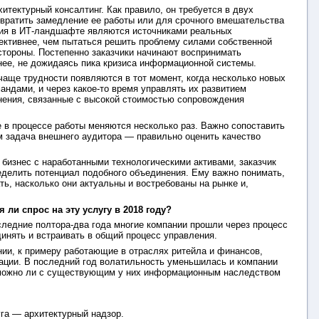
тектурный консалтинг. Как правило, он требуется в двух
вратить замедление ее работы или для срочного вмешательства
ения в ИТ-ландшафте являются источниками реальных
ективнее, чем пытаться решить проблему силами собственной
стороны. Постепенно заказчики начинают воспринимать
нее, не дожидаясь пика кризиса информационной системы.
аще трудности появляются в тот момент, когда несколько новых
андами, и через какое-то время управлять их развитием
нения, связанные с высокой стоимостью сопровождения
 в процессе работы меняются несколько раз. Важно сопоставить
м задача внешнего аудитора — правильно оценить качество
бизнес с наработанными технологическими активами, заказчик
еделить потенциал подобного объединения. Ему важно понимать,
ь, насколько они актуальны и востребованы на рынке и,
ли спрос на эту услугу в 2018 году?
следние полтора-два года многие компании прошли через процесс
инять и встраивать в общий процесс управления.
ании, к примеру работающие в отраслях ритейла и финансов,
зации. В последний год волатильность уменьшилась и компании
, можно ли с существующим у них информационным наследством
уга — архитектурный надзор.