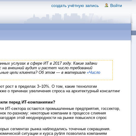
создать учётную запись
Войти
ных услугах в сфере ИТ в 2017 году. Какие задачи
с на внешний аудит и растет число требований
льные цели клиента? Об этом — в материале
«Число
ют рост в пределах 3–10%. О том, какие технологии
акже о причинах увеличения спроса на архитектурный консалтинг
вили перед ИТ-компаниями?
я ИТ-сектора остаются промышленные предприятия, госсектор,
нок по-разному: некоторые компании в процессе слияния
лагодаря этой неоднородности на рынке повысился спрос
оторых сегментах рынка наблюдались точечные сокращения.
ономической ситуации и курса рубля позволила компаниям