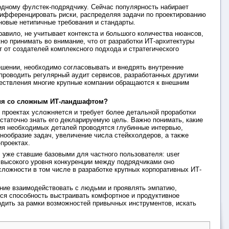
 одному фулстек-подрядчику. Сейчас популярность набирает
дифференцировать риски, распределяя задачи по проектированию
новые нетипичные требования и стандарты.
равило, не учитывает контекста и большого количества нюансов,
о принимать во внимание, что от разработки ИТ-архитектуры
 от создателей комплексного подхода и стратегического
шении, необходимо согласовывать и внедрять внутренние
 проводить регулярный аудит сервисов, разработанных другими
ществления многие крупные компании обращаются к внешним
ия со сложным ИТ-ландшафтом?
 проектах усложняется и требует более детальной проработки
остаточно знать его декларируемую цель. Важно понимать, какие
ния необходимых деталей проводятся глубинные интервью,
нообразие задач, увеличение числа стейкхолдеров, а также
проектах.
, уже ставшие базовыми для частного пользователя: user
за высокого уровня конкуренции между подрядчиками оно
сложности в том числе в разработке крупных корпоративных ИТ-
ение взаимодействовать с людьми и проявлять эмпатию,
ся способность выстраивать комфортное и продуктивное
одить за рамки возможностей привычных инструментов, искать