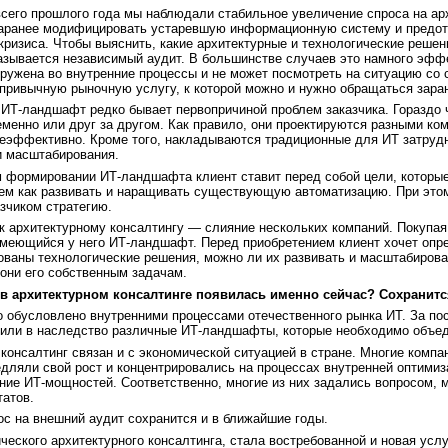
сего прошлого года мы наблюдали стабильное увеличение спроса на архи
заранее модифицировать устаревшую информационную систему и предот
кризиса. Чтобы выяснить, какие архитектурные и технологические реш
азывается независимый аудит. В большинстве случаев это намного эфф
ружена во внутренние процессы и не может посмотреть на ситуацию со 
 привычную рыночную услугу, к которой можно и нужно обращаться зара
ИТ-ландшафт редко бывает первопричиной проблем заказчика. Гораздо ч
менно или друг за другом. Как правило, они проектируются разными ком
 неэффективно. Кроме того, накладываются традиционные для ИТ затруд
и масштабирования.
 формировании ИТ-ландшафта клиент ставит перед собой цели, которые
тем как развивать и наращивать существующую автоматизацию. При это
зчиком стратегию.
 архитектурному консалтингу — слияние нескольких компаний. Покупая 
имеющийся у него ИТ-ландшафт. Перед приобретением клиент хочет опр
ованы технологические решения, можно ли их развивать и масштабироват
 они его собственным задачам.
в архитектурном консалтинге появилась именно сейчас? Сохранится 
 обусловлено внутренними процессами отечественного рынка ИТ. За по
чили в наследство различные ИТ-ландшафты, которые необходимо объед
 консалтинг связан и с экономической ситуацией в стране. Многие комп
едляли свой рост и концентрировались на процессах внутренней оптими
ние ИТ-мощностей. Соответственно, многие из них задались вопросом
татов.
ос на внешний аудит сохранится и в ближайшие годы.
ческого архитектурного консалтинга, стала востребованной и новая усл