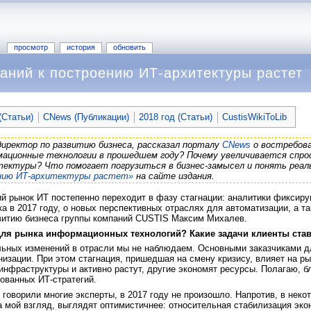
просмотр
история
обновить
аний к построению ИТ-архитектуры растет
Статьи)
CNews (Публикации)
2018 год (Статьи)
CustisWikiToLib
директор по развитию бизнеса, рассказал порталу
CNews
о востребован
мационные технологии в прошедшем году? Почему увеличивается спро
тектуры? Что помогает погрузиться в бизнес-замысел и понять реа
ению ИТ-архитектуры растет»
на сайте издания.
ий рынок ИТ постепенно переходит в фазу стагнации: аналитики фиксиру
а в 2017 году, о новых перспективных отраслях для автоматизации, а т
звитию бизнеса группы компаний CUSTIS Максим Михалев.
 для рынка информационных технологий? Какие задачи клиенты ста
ьных изменений в отрасли мы не наблюдаем. Основными заказчиками дл
изации. При этом стагнация, пришедшая на смену кризису, влияет на ры
нфраструктуры и активно растут, другие экономят ресурсы. Полагаю, б
ованных ИТ-стратегий.
 говорили многие эксперты, в 2017 году не произошло. Напротив, в нек
а мой взгляд, выглядят оптимистичнее: относительная стабилизация эк