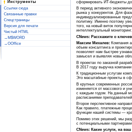
Инструменты
сформировать ИТ-бюджеты до к
Ссылки сюда
В период активного экономиче
рынка у конкурентов. Для фаз
Связанные правки
индивидуализированные предл
Спецстраницы
политику. Именно поэтому увел
Версия для печати
того, на новый виток популярн
интеллектуальный мониторинг.
Чистый HTML
CNews: Расскажите о ключев
→M$WORD
Максим Михалев:
Компания ак
→OOffice
объем консалтинга и проектир
позволяет нам быстрее узнава
замысел и выявляя новые обл
В проектах по заказной разра
В 2017 году выручка компании
К традиционным услугам комп
Это масштабные проекты в сфе
В крупных современных россий
изменяется от массового и ун
с каждым годом. На данный м
расписаниями преподавателей 
Второе перспективное направ
Как правило, платежные проц
функции нашей системы — кра
Помимо этих решений, мы раз
с потенциальными партнерами
CNews: Какие услуги, на ва