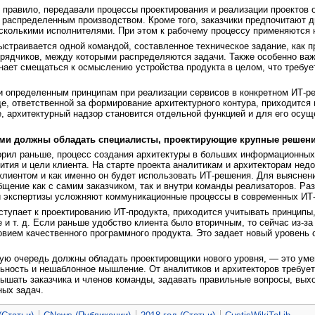
 правило, передавали процессы проектирования и реализации проектов
с распределенным производством. Кроме того, заказчики предпочитают 
сколькими исполнителями. При этом к рабочему процессу применяются 
ыстраивается одной командой, составленное техническое задание, как п
ядчиков, между которыми распределяются задачи. Также особенно важн
ает смещаться к осмыслению устройства продукта в целом, что требует
и определенным принципам при реализации сервисов в конкретном ИТ-ре
де, ответственной за формирование архитектурного контура, приходится
е, архитектурный надзор становится отдельной функцией и для его осу
ями должны обладать специалисты, проектирующие крупные решен
орил раньше, процесс создания архитектуры в больших информационных
вития и цели клиента. На старте проекта аналитикам и архитекторам нед
клиентом и как именно он будет использовать ИТ-решения. Для выясне
щение как с самим заказчиком, так и внутри команды реализаторов. Раз
й экспертизы усложняют коммуникационные процессы в современных ИТ-
иступает к проектированию ИТ-продукта, приходится учитывать принципы
ce и т. д. Если раньше удобство клиента было вторичным, то сейчас из-
вием качественного программного продукта. Это задает новый уровень 
вую очередь должны обладать проектировщики нового уровня, — это ум
ьность и нешаблонное мышление. От аналитиков и архитекторов требует
ышать заказчика и членов команды, задавать правильные вопросы, вых
ных задач.