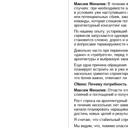
Максим Михалев:
В течение в
случаях: при необходимости 
в условиях уже наступившего 
или потенциальных сбоев, зак
команды, которая слишком пог
архитектурный консалтинг как
По нашему опыту, устаревший 
сервисов запускаются одновре
становится сложно, дорого и
и вопросами тиражируемости 
Довольно часто при первичном
«дано» и «требуется», перед 
архитектуры и выбранную зака
Еще одна причина обращения к
планирует встроить их в уже 
насколько грамотно спроектир
что более важно, отвечают ли
CNews: Почему потребность 
Максим Михалев:
Отчасти это
слияний и поглощений и полу
Рост спроса на архитектурный
в течение нескольких лет зам
начали планировать наращива
достичь новых целей и резуль
Я считаю, что стабильный спр
Мы видим, что, помимо класси