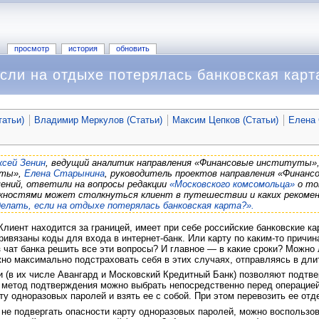
просмотр
история
обновить
если на отдыхе потерялась банковская карт
татьи)
Владимир Меркулов (Статьи)
Максим Цепков (Статьи)
Елена 
ксей Зенин
, ведущий аналитик направления «Финансовые институты»
уты»,
Елена Старынина
, руководитель проектов направления «Финан
шений, ответили на вопросы редакции
«Московского комсомольца»
о то
ложностями может столкнуться клиент в путешествии и каких рекомен
елать, если на отдыхе потерялась банковская карта?».
лиент находится за границей, имеет при себе российские банковские кар
привязаны коды для входа в интернет-банк. Или карту по каким-то прич
з чат банка решить все эти вопросы? И главное — в какие сроки? Можно
но максимально подстраховать себя в этих случаях, отправляясь в дл
 (в их числе Авангард и Московский Кредитный Банк) позволяют подтве
 метод подтверждения можно выбрать непосредственно перед операцией
ту одноразовых паролей и взять ее с собой. При этом перевозить ее отд
не подвергать опасности карту одноразовых паролей, можно воспользов