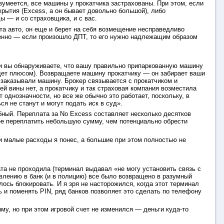
умеется, все машины у прокатчика застрахованы. При этом, если
рытия (Excess, а он бывает довольно большой), либо
ы — и со страховщика, и с вас.
ата авто, он еще и берет на себя возмещение несправедливо
менно — если произошло ДПТ, то его нужно надлежащим образом
дки вы обнаруживаете, что вашу правильно припаркованную машину
удет плюсом). Возвращаете машину прокатчику — он забирает ваши
ы заказывали машину. Брокер связывается с прокатчиком и
й вины нет, а прокатчику и так страховая компания возместила
 однозначности, но все же обычно это работает, поскольку, в
 не станут и могут подать иск в суд».
бный. Переплата за No Excess составляет несколько десятков
е переплатить небольшую сумму, чем потенциально обрести
 малые расходы я понес, а большие при этом полностью не
ата не проходила (терминал выдавал «не могу установить связь с
влению в банк (и в полицию) все было возвращено в разумный
ось блокировать. И я зря не насторожился, когда этот терминал
ь и поменять PIN, ряд банков позволяет это сделать по телефону
мму, но при этом игровой счет не изменился — деньги куда-то