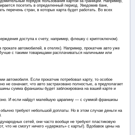
едомительный порядок пользования картой за границей. Например,
бирается посетить в определенный период. Уведомив банк,
ть перечень стран, в которых карта будет работать. Во всех
верждения доступа к счету, например, флешку с криптоключом).
 прокате автомобилей, в отелях). Например, прокатчик авто уже
. Лучше с такими товарищами расплачиваться наличными или
ии автомобиля. Если прокатчик потребовал карту, то особое
но не означает, что авто застраховано полностью, а предполагает
машины сумма франшизы будет заблокирована на вашей карте и
лезно. И если найдут малейшую царапину — с суммой франшизы
е обычно требуют небольшой доплаты. Но в этом случае деньги на
.
дународных сетей, они часто вообще не требуют пластиковую
т, что не смогут ничего «удержать» с карты!). Вдобавок цены на