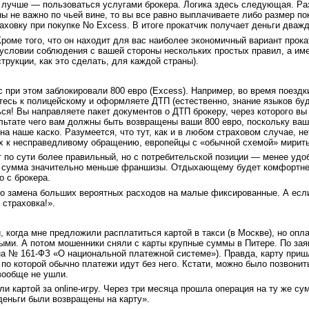
лучше — пользоваться услугами брокера. Логика здесь следующая. Раз
 не важно по чьей вине, то вы все равно выплачиваете либо размер пок
аховку при покупке No Excess. В итоге прокатчик получает деньги дважд
Кроме того, что он находит для вас наиболее экономичный вариант прок
 условии соблюдения с вашей стороны нескольких простых правил, а и
трукции, как это сделать, для каждой страны).
ас при этом заблокировали 800 евро (Excess). Например, во время поез
тесь к полицейскому и оформляете ДТП (естественно, знание языков б
ться! Вы направляете пакет документов о ДТП брокеру, через которого в
ультате чего вам должны быть возвращены ваши 800 евро, поскольку ваше
а наше каско. Разумеется, что тут, как и в любом страховом случае, нет
х к несправедливому обращению, европейцы с «обычной схемой» мириться
 по сути более правильный, но с потребительской позиции — менее удо
то сумма значительно меньше франшизы. Отдыхающему будет комфортне
о с брокера.
то замена больших вероятных расходов на малые фиксированные. А если
страховка!».
 когда мне предложили расплатиться картой в такси (в Москве), но опл
ными. А потом мошенники сняли с карты крупные суммы в Питере. По зая
она № 161-ФЗ «О национальной платежной системе»). Правда, карту пришл
 по которой обычно платежи идут без него. Кстати, можно было позвонит
вообще не ушли.
и картой за online-игру. Через три месяца прошла операция на ту же су
деньги были возвращены на карту».