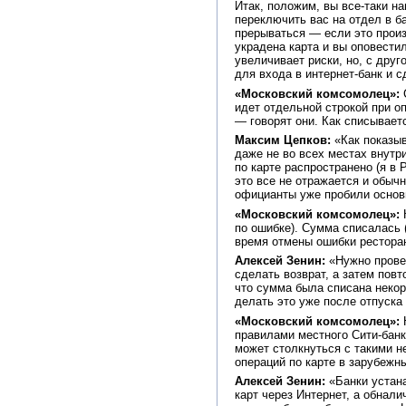
Итак, положим, вы все-таки н
переключить вас на отдел в б
прерываться — если это произо
украдена карта и вы оповестил
увеличивает риски, но, с друг
для входа в интернет-банк и с
«Московский комсомолец»:
С
идет отдельной строкой при оп
— говорят они. Как списывает
Максим Цепков:
«Как показыв
даже не во всех местах внутри
по карте распространено (я в
это все не отражается и обыч
официанты уже пробили основ
«Московский комсомолец»:
К
по ошибке). Сумма списалась 
время отмены ошибки ресторан
Алексей Зенин:
«Нужно провер
сделать возврат, а затем пов
что сумма была списана некорр
делать это уже после отпуска 
«Московский комсомолец»:
Н
правилами местного Сити-банка
может столкнуться с такими н
операций по карте в зарубежны
Алексей Зенин:
«Банки устана
карт через Интернет, а обнал