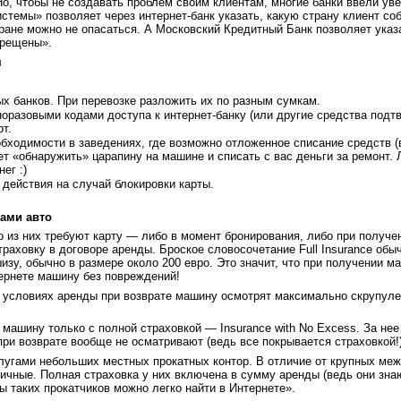
Но, чтобы не создавать проблем своим клиентам, многие банки ввели ув
темы» позволяет через интернет-банк указать, какую страну клиент со
ране можно не опасаться. А Московский Кредитный Банк позволяет указа
прещены».
м
ых банков. При перевозке разложить их по разным сумкам.
норазовыми кодами доступа к интернет-банку (или другие средства подт
т.
обходимости в заведениях, где возможно отложенное списание средств (в
т «обнаружить» царапину на машине и списать с вас деньги за ремонт
ег :)
действия на случай блокировки карты.
ами авто
из них требуют карту — либо в момент бронирования, либо при получен
раховку в договоре аренды. Броское словосочетание Full Insurance обыч
у, обычно в размере около 200 евро. Это значит, что при получении 
ернете машину без повреждений!
их условиях аренды при возврате машину осмотрят максимально скрупу
 машину только с полной страховкой — Insurance with No Excess. За не
при возврате вообще не осматривают (ведь все покрывается страховкой!)
лугами небольших местных прокатных контор. В отличие от крупных меж
ичные. Полная страховка у них включена в сумму аренды (ведь они знаю
ы таких прокатчиков можно легко найти в Интернете».