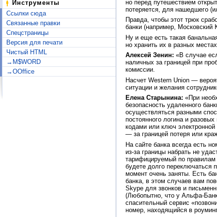
но перед путешествием открыт
Инструменты
потеряется, для нашедшего (и
Ссылки сюда
Правда, чтобы этот трюк сраб
Связанные правки
банки (например, Московский 
Спецстраницы
Ну и еще есть такая банальная
Версия для печати
но хранить их в разных местах
Чистый HTML
Алексей Зенин:
«В случае есл
→M$WORD
наличных за границей при про
комиссии.
→OOffice
Насчет Western Union — вероят
ситуации и желания сотрудник
Елена Старынина:
«При необх
безопасность удаленного банк
осуществляться разными спосо
постоянного логина и разовых
кодами или ключ электронной 
— за границей потеря или кра
На сайте банка всегда есть н
из-за границы набрать не удас
тарифицируемый по правилам м
будете долго переключаться п
момент очень заняты. Есть ба
банка, в этом случаев вам по
Skype для звонков и письменн
(Любопытно, что у Альфа-Банка
спасительный сервис «позвони
номер, находящийся в роуминг