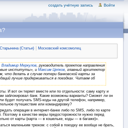
создать учётную запись
Войти
а?
Старынина (Статьи)
Московский комсомолец
,
Владимир Меркулов
, руководитель проектов направления
совые институты», и
Максим Цепков
, главный архитектор
м, что делать в случае потери банковской карты за
даций лучше придерживаться в поездках. Читаем об
ты. И вот он теряет вместе или по отдельности: саму карту и
инам заблокировал банк. Какие возможны варианты? Сможет ли он
 ли будет получать SMS-коды на другой телефон, например,
ительное путешествие или командировку?
рждать операции в интернет-банке либо по SMS, либо по карте
. Поэтому в качестве меры предосторожности нужно перед
ельно от карты (карта — в кошельке, коды — в багаже)».
аться маленьким трюком: с собой в поездку ее вообще не брать,