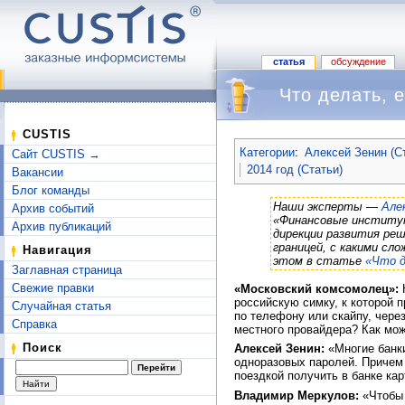
статья
обсуждение
Что делать, 
Перейти к:
навигация
,
поиск
CUSTIS
Категории
:
Алексей Зенин (С
Сайт CUSTIS →
2014 год (Статьи)
Вакансии
Блог команды
Наши эксперты —
Але
Архив событий
«Финансовые инстит
Архив публикаций
дирекции развития ре
границей, с какими с
Навигация
этом в статье
«Что д
Заглавная страница
Свежие правки
«Московский комсомолец»:
К
российскую симку, к которой 
Случайная статья
по телефону или скайпу, чере
Справка
местного провайдера? Как мож
Поиск
Алексей Зенин:
«Многие банки
одноразовых паролей. Причем
поездкой получить в банке кар
Владимир Меркулов:
«Чтобы 