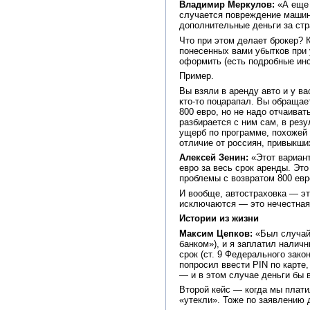
Владимир Меркулов:
«А еще 
случается повреждение машины
дополнительные деньги за стр
Что при этом делает брокер? 
понесенных вами убытков при
оформить (есть подробные инс
Пример.
Вы взяли в аренду авто и у в
кто-то поцарапал. Вы обращае
800 евро, но не надо отчаива
разбирается с ним сам, в рез
ущерб по программе, похожей н
отличие от россиян, привыкши
Алексей Зенин:
«Этот вариант
евро за весь срок аренды. Э
проблемы с возвратом 800 евр
И вообще, автостраховка — э
исключаются — это нечестная 
Истории из жизни
Максим Цепков:
«Был случай,
банком»), и я заплатил налич
срок (ст. 9 Федерального зак
попросил ввести PIN по карте,
— и в этом случае деньги бы 
Второй кейс — когда мы платил
«утекли». Тоже по заявлению 