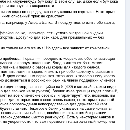
себе на какую-нибудь бумажку. В этом случае, даже если бумажка
роли останутся в сохранности.
шивал коды по порядку, как они указаны на карточке. Некоторые
 ними описанный трюк не сработает.
сть, например, у Альфа-Банка. В поездку можно взять обе карты,
йффайзенбанка, например, есть услуга экстренной выдачи
аспортом. Доступно для всех карт, для премиальных — без
но только на его же имя! Но здесь все зависит от конкретной
две проблемы. Первая — преодолеть «сервисы», обеспечивающие
ользоваться злоумышленники. Вход в интернет-банк может
 логина и пароля с разовым кодом для каждого сеанса,
 помнить логин и пароль и иметь при себе карточку с разовыми
). В двух остальных вариантах готовьтесь к телефонному квесту
жно дозвониться в российский банк на линию поддержки клиентов.
го один номер, начинающийся на 8 (800) и который в таком виде
р для звонков из-за рубежа). Звонок из-за границы будет платный,
ет на все клиентские сервисы и гарантирует, что, позвонив, вы
ов, для которых ваш звонок очень важен, но которые в данный
ефонов сопровождения непосредственно для держателей карт
будет платный. Некоторые банки указывают на сайте контакты
к показывает личный опыт, сообщения остаются без реакции.
 звонок довольно быстро реагируют). Есть у некоторых банков и
, но уверенности, что вам перезвонят на заграничный номер или