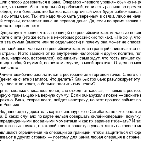
ашли способ дозвониться в банк. Оператор «первого уровня» обычно не р
анке, что может быть отдельной проблемой, если есть разница во времен
йдет, то в большинстве банков ваш карточный счет будет заблокирован с
и об этом банк. Так что надо либо быть уверенным в связи, либо не нач
ой стороны, оставляет шанс на перевод денег. Да, если во время звонка
делать перевод нет».
уществует мнение, что за границей по российским картам чаевые не с
лате счета (это же есть и в некоторых российских точках). «Не хочу, 
ся эта сумма (вместе или по отдельности) и почему она может не списат
ает мой опыт, чаевые по российским картам за границей списываются но
 страны. И это зависит от их внутренней налоговой и других политик, п
 Риме, например, встречался), официанты сами ждут, что гость впишет с
но идет общей суммой, во всяком случае, в моей практике. Отдельно мо
ной счет».
лиент ошибочно расплатился в ресторане или торговой точке. С него сп
(денег на счете хватило). Что делать? Как быстро банк разблокирует эт
у клиент не хочет, а больше платить ему нечем?
ять, сколько списалось денег, «не отходя от кассы», — прямо в рестор
торную транзакцию на верную сумму. Если обнаружили позже — звоните в
ектно. Банк, скорее всего, пойдет навстречу, но этот процесс займет п
в России».
едавно один держатель карты сингапурского Ситибанка не смог оплатит
. В каких случаях по карте нельзя совершать онлайн-операции, покупку
епредвиденными досадными моментами и как их заранее избежать? И зач
х торговых точках, о которой клиент зачастую узнает лишь на кассе в ма
вливают ограничения на операции за границей, чтобы защититься от ф
ичивают в других странах — поэтому для банка любая операция в стране