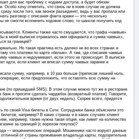
ешит для вас проблему с кодами доступа, а будет обязан
и. Особо хочу отметить, что связь ни в коем случае не должна
разу после того, как звонок разъединят, ведь у вас пропала или
инать разговор с описания факта кражи — это несколько
 вы не смогли вспомнить кодовое слово, то шансов получить код
писываются. Клиенты также часто смущаются, что графа «чаевые»
чтобы в моей выписке отражалось имя официанта и сумма чаевых»,
ься за границей?
рмально. Но такая практика есть далеко не во всех странах и
отому что платежи по карте «белые». А там, где списание чаевых
умму чаевых и недоумевают, если этого не происходит. В выписке
жет идти, если клиент не вписал сумму чаевых заранее и
исали сумму, например, в 10 раз больше (приписав лишний ноль,
у операцию, если предположить, что оставлять всю сумму на
ане (по пришедшей SMS). В этом случае можно тут же в ресторане
 банк и просите сделать чарджбэк (возвратный платеж). Говорите,
родолжительное время (от двух недель). Скорее всего, придется
ь по своей Visa билеты в Сети. Сотрудники банка объяснили это
 билетов, например? В каких странах и в каких случаях клиент
ем, например, также нужна такая опция, как лимит на количество
газине за границей (с ворохом покупок)?
рода — мошеннических операций. Мошенники часто воруют данные
, отличной от страны проживания владельца карты, подозрительна