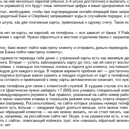
ь на ней несколько паролей (обычно 3–4 штуки достаточно) и выписать 
ли укравшего) это будут лишь непонятные цифры и ваши одноразовые па
отал, необходимо, чтобы при подтверждении онлайн-операций банк запра
Кредитный Банк и Сбербанк) запрашивают коды в случайном порядке, и с
 штука, как две платежные карты, привязанные к одному счету. Такое е
.
и нет ни карты, ни паролей, ни телефона — все зависит от банка. У Ра
блеме с картой. Нужно обратиться в местное отделение банка с загранп
но, банк может пойти навстречу клиенту и отправить деньги переводом, 
ов Банка пойти навстречу клиенту».
одимости перевода себе денег с утраченной карты есть как минимум 
инга. Вторая — успеть заблокировать карту до того, как ей смогут восп
бами: с помощью постоянных логина и пароля для клиента, постоянного
 кодов для каждого входа. В первом варианте проблем нет — достаточно
подписи (которые важно хранить в поездке отдельно от карт и телефона
жа сотового и привязанной к нему карты автоматически означает, что ну
омер телефона для связи с клиентской службой. В худшем случае это все
тся (фактически нужно набирать +7 (800) или узнавать специальный номе
еждународного роуминга. Как правило, указанный на сайте номер работа
о меню нажатием клавиш в тональном режиме или ждать ответа оператор
нки (например, Россельхозбанк), на сайте которых указаны номера тел
везло чуть больше — ожидание будет длиться меньше, хотя звонок тоже 
ых обращений клиентов — на них можно звонить, но не стоит писать: ка
, например, на российском сайте нет Skype, а на украинском есть, и на
ть с сайта», помогающий избежать трат, или «заказать обратный звонок»
е, нет.