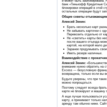
и может быть заблокирована. 
банк «Тинькофф Кредитные Сис
блокировки операций в этой ст
остальных операции будут за
Общие советы отъезжающи
Алексей Зенин:
Брать несколько карт разн
Не забывать карточки с од
Перевозить отдельно от кар
Не «светить» карты без не
после вашего отъезда може
картой, на которой мало ден
Заранее продумывать свои 
Иметь резерв наличных.
Взаимодействие с прокатчик
Алексей Зенин:
«Большинство 
внимание нужно обратить на ст
Excess — безусловную франшиз
возвращена, только если вы в
Будьте уверены, что при так
можно попрощаться.
Поэтому следует всегда брать
карте не блокируют и машину 
А еще лучше пользоваться ус
карту, а принимают только нал
аренду там обычно ниже. Сайт