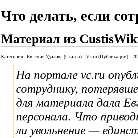
Что делать, если сот
Материал из CustisWik
Категории
:
Евгения Удалова (Статьи)
Vc.ru (Публикации)
20
На портале
vc.ru
опубл
сотруднику, потерявш
для материала дала
Ев
персонала. Что привод
ли увольнение — единс