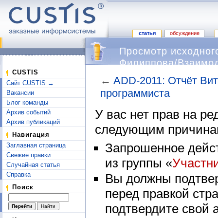
статья
обсуждение
Просмотр исходног
Филиппова/Взаимод
CUSTIS
←
ADD-2011: Отчёт Ви
Сайт CUSTIS →
программиста
Вакансии
Перейти к:
навигация
,
поиск
Блог команды
У вас нет прав на р
Архив событий
Архив публикаций
следующим причина
Навигация
Запрошенное дейст
Заглавная страница
Свежие правки
из группы «
Участн
Случайная статья
Справка
Вы должны подтвер
Поиск
перед правкой стр
подтвердите свой 