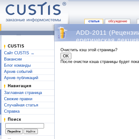
статья
обсуждение
ADD-2011 (Рецензи
еретическая лекци
Перейти к:
навигация
,
поиск
CUSTIS
Очистить кэш этой страницы?
Сайт CUSTIS →
Вакансии
После очистки кэша страницы будет пока
Блог команды
Архив событий
Архив публикаций
Навигация
Заглавная страница
Свежие правки
Случайная статья
Справка
Поиск