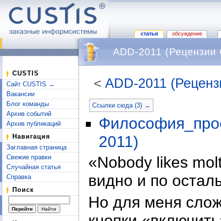
статья
обсуждение
ADD-2011 (Рецензии 
CUSTIS
<
ADD-2011 (Реценз
Сайт CUSTIS →
Перейти к:
навигация
,
поиск
Вакансии
Блог команды
Ссылки сюда (3) →
Архив событий
Философия_прос
Архив публикаций
Навигация
2011)
Заглавная страница
Свежие правки
«Nobody likes mo
Случайная статья
видно и по остал
Справка
Поиск
Но для меня слож
кнопки «включить»