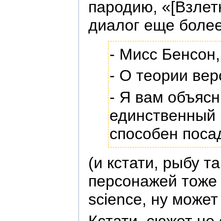
пародию, «[Взлет
диалог еще боле
- Мисс Бенсон
- О теории вер
- Я вам объясн
единственный ш
способен поса
(и кстати, рыбу 
персонажей тоже л
science, ну може
Кстати, сюжет не