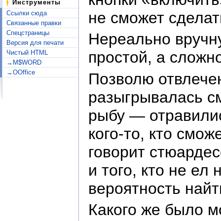
Инструменты
не сможет сделат
Ссылки сюда
Связанные правки
Спецстраницы
Нереально вручну
Версия для печати
простой, а сложн
Чистый HTML
→M$WORD
→OOffice
Позволю отвлечен
разыгрывалась см
рыбу — отравилис
кого-то, кто смо
говорит стюардес
и того, кто не ел
вероятность найт
Какого же было м