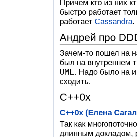
Причем кто из них к
быстро работает то
работает
Cassandra
.
Андрей про DD
Зачем-то пошел на 
был на внутреннем тр
UML
. Надо было на 
сходить.
С++0x
C++0x (Елена Сагал
Так как многопоточн
длинным докладом, 