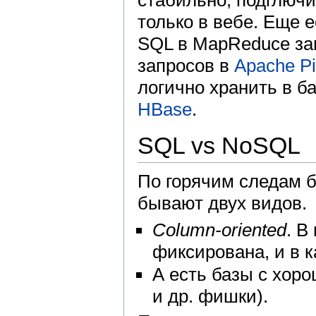
стабильно, подглючи
только в вебе. Еще 
SQL в MapReduce з
запросов в
Apache P
логично хранить в б
HBase
.
SQL vs NoSQL
По горячим следам б
бывают двух видов.
Column-oriented
. В
фиксирована, и в к
А есть базы с хор
и др. фишки).