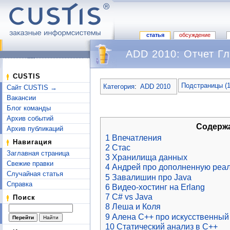
статья
обсуждение
ADD 2010: Отчет Г
Перейти к:
навигация
,
поиск
CUSTIS
Подстраницы (
Категория
:
ADD 2010
Сайт CUSTIS →
Вакансии
Блог команды
Архив событий
Содерж
Архив публикаций
1
Впечатления
Навигация
2
Стас
Заглавная страница
3
Хранилища данных
Свежие правки
4
Андрей про дополненную реал
Случайная статья
5
Завалишин про Java
Справка
6
Видео-хостинг на Erlang
7
С# vs Java
Поиск
8
Леша и Коля
9
Алена C++ про искусственный 
10
Статический анализ в С++