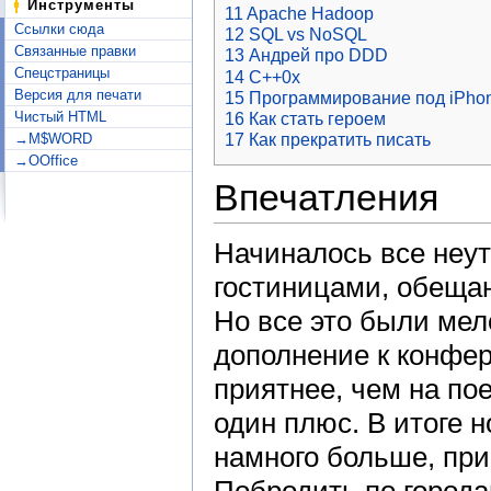
Инструменты
11
Apache Hadoop
Ссылки сюда
12
SQL vs NoSQL
Связанные правки
13
Андрей про DDD
Спецстраницы
14
С++0x
Версия для печати
15
Программирование под iPho
Чистый HTML
16
Как стать героем
→M$WORD
17
Как прекратить писать
→OOffice
Впечатления
Начиналось все неу
гостиницами, обещан
Но все это были мел
дополнение к конфер
приятнее, чем на по
один плюс. В итоге 
намного больше, при
Побродить по города