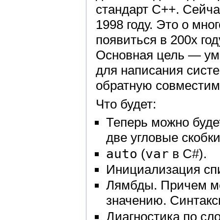
стандарт C++. Сейча
1998 году. Это о мн
появиться в 200x год
Основная цель — уме
для написания систе
обратную совместим
Что будет:
Теперь можно буде
две угловые скобки
auto
(
var
в С#).
Инициализация спи
Лямбды. Причем мо
значению. Синтакси
Диагностика по сло