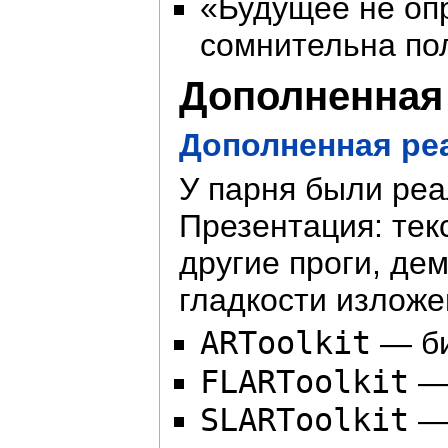
«Будущее не опр
сомнительна по
Дополненная 
Дополненная реа
У парня были реа
Презентация: тек
другие проги, де
гладкости изложе
ARToolkit
— би
FLARToolkit
— 
SLARToolkit
— 