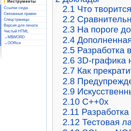
Инструменты
2.1
Что творится
Ссылки сюда
Связанные правки
2.2
Сравнительн
Спецстраницы
Версия для печати
2.3
На пороге до
Чистый HTML
→M$WORD
2.4
Дополненная
→OOffice
2.5
Разработка в
2.6
3D-графика 
2.7
Как прекрати
2.8
Предупрежде
2.9
Искусственны
2.10
C++0x
2.11
Разработка
2.12
Тестовая л