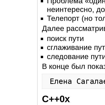
Проблема «одино
неинтересно, д
Телепорт (но то
Далее рассматри
поиск пути
сглаживание пу
следование пут
В конце был пок
C++0x