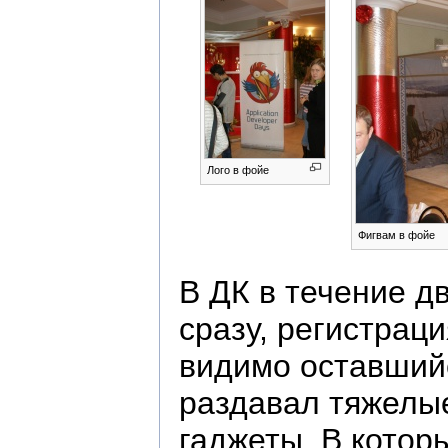
Лого в фойе
Фигвам в фойе
В ДК в течение д
сразу, регистрац
видимо оставшийс
раздавал тяжелые
гаджеты. В котор