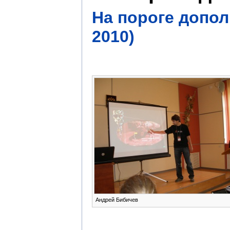
На пороге допол
2010)
Андрей Бибичев