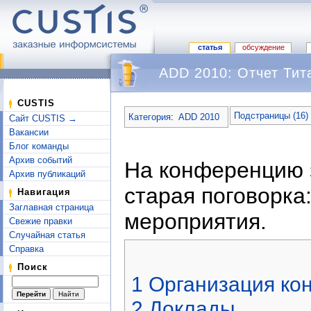
статья
обсуждение
ADD 2010: Отчет Тит
Перейти к:
навигация
,
поиск
CUSTIS
Подстраницы (16)
Категория
:
ADD 2010
Сайт CUSTIS →
Вакансии
Блог команды
Архив событий
На конференцию з
Архив публикаций
старая поговорка
Навигация
Заглавная страница
мероприятия.
Свежие правки
Случайная статья
Справка
Поиск
1
Организация ко
2
Доклады