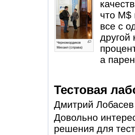
качеств
что M$ 
все с о
другой 
Черномордиков
процент
Михаил (справа)
а парен
Тестовая лаб
Дмитрий Лобасев
Довольно интерес
решения для тес