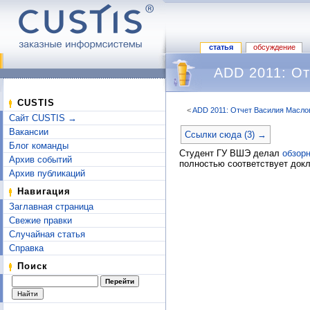
статья
обсуждение
ADD 2011: О
CUSTIS
<
ADD 2011: Отчет Василия Масло
Сайт CUSTIS →
Перейти к:
навигация
,
поиск
Вакансии
Ссылки сюда (3) →
Блог команды
Студент ГУ ВШЭ делал
обзор
Архив событий
полностью соответствует докл
Архив публикаций
Навигация
Заглавная страница
Свежие правки
Случайная статья
Справка
Поиск