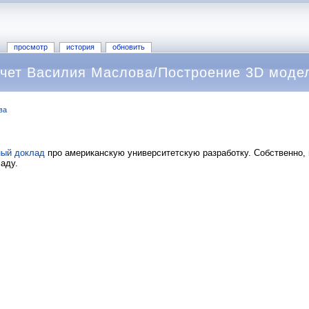
просмотр
история
обновить
тчет Василия Маслова/Построение 3D моде
ва
ный доклад
про американскую университетскую разработку. Собственно, 
аду.