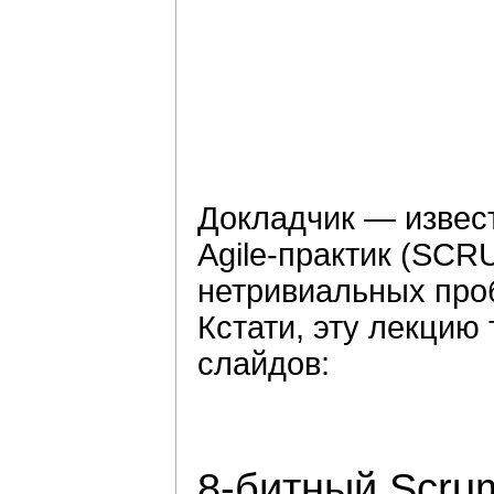
Докладчик — извес
Agile-практик (SCR
нетривиальных проб
Кстати, эту лекцию
слайдов:
8-битный Scru