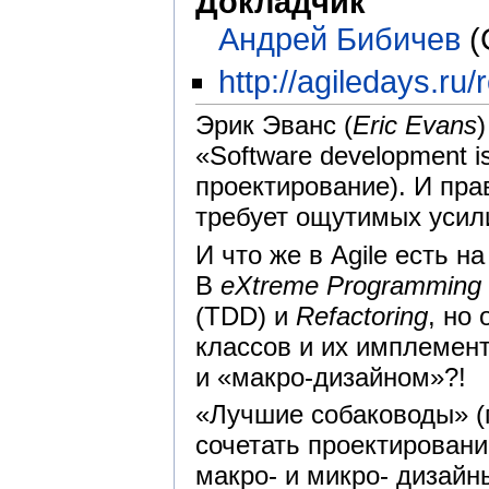
Докладчик
Андрей Бибичев
(
http://agiledays.ru/
Эрик Эванс (
Eric Evans
«Software development i
проектирование). И пра
требует ощутимых усил
И что же в Agile есть 
В
eXtreme Programming
(TDD) и
Refactoring
, но
классов и их имплемент
и «макро-дизайном»?!
«Лучшие собаководы» (
сочетать проектировани
макро- и микро- дизайн