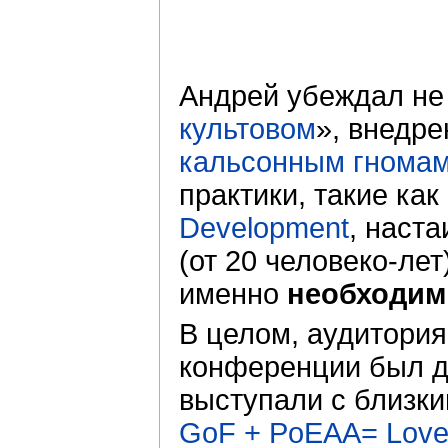
Андрей убеждал не 
культовом
», внедр
кальсонным гнома
практики, такие как
Development
, наст
(от 20 человеко-ле
именно
необходи
В целом, аудитория
конференции был де
выступали с близк
GoF + PoEAA= Love