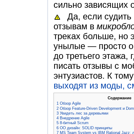
сильно зависящих о
Да, если судить
отзывам в
микробл
треках больше, но 
унылые — просто о
до третьего этажа, 
писать отзывы с мо
энтузиастов. К том
выходят из моды, с
Содержание
1
Обзор Agile
2
Обзор Feature-Driven Development и Dom
3
Увидеть лес за деревьями
4
Внедрение Agile
5
8-битный Scrum
6
ОО дизайн: SOLID принципы
7
MS Team System vs IBM Rational Jazz: