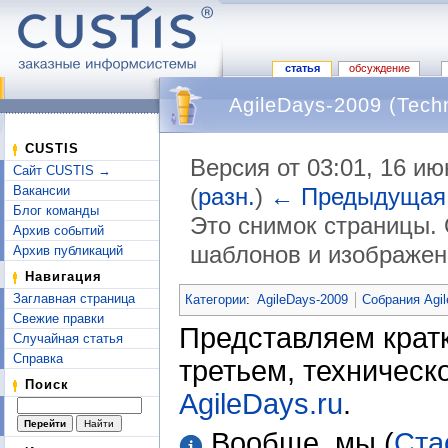
статья
обсуждение
AgileDays-2009 (Techn
CUSTIS
Версия от 03:01, 16 и
Сайт CUSTIS →
Вакансии
(
разн.
)
← Предыдущая
Блог команды
Это снимок страницы. 
Архив событий
шаблонов и изображен
Архив публикаций
Перейти к:
навигация
,
поиск
Навигация
Заглавная страница
Категории
:
AgileDays-2009
Собрания Agil
Свежие правки
Представляем кратк
Случайная статья
Справка
третьем, техническ
Поиск
AgileDays.ru
.
Вообще, мы (
Ста