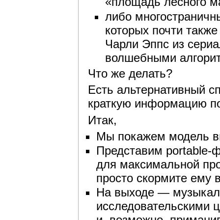
«площадь лесного м
либо многостраничн
которых почти также
Чарли Эппс из сери
волшебными алгорит
Что же делать?
Есть альтернативный сп
краткую информацию по
Итак,
Мы покажем модель ви
Представим portable-
для максимальной про
просто скормите ему 
На выходе — музыкаль
исследовательскими це
и, возможно, примани