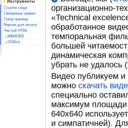
Инструменты
организационно-те
Ссылки сюда
Связанные правки
«Technical excelenc
Спецстраницы
обработанное видео
Версия для печати
Чистый HTML
темпоральная филь
→M$WORD
→OOffice
большей читаемости
динамическая компр
убрать не удалось (
Видео публикуем и 
можно
скачать виде
специально остави
максимум площади 
640x640 использует
и симпатичней). Дл