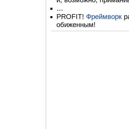
…
PROFIT!
Фреймворк
ра
обиженным!