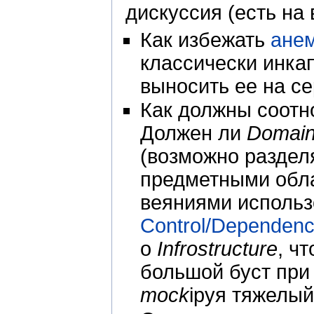
дискуссия (есть на 
Как избежать
анем
классически инка
выносить ее на с
Как должны соотн
Должен ли
Domai
(возможно раздел
предметными обла
веяниями исполь
Control/Dependency
о
Infrostructure
, ч
большой буст при 
mock
iруя тяжелый