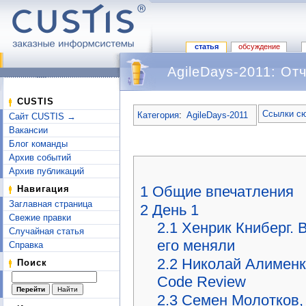
статья
обсуждение
AgileDays-2011: От
Перейти к:
навигация
,
поиск
CUSTIS
Ссылки сю
Категория
:
AgileDays-2011
Сайт CUSTIS →
Вакансии
Блог команды
Архив событий
Архив публикаций
1
Общие впечатления
Навигация
Заглавная страница
2
День 1
Свежие правки
2.1
Хенрик Книберг. 
Случайная статья
его меняли
Справка
2.2
Николай Алименко
Поиск
Code Review
2.3
Семен Молотков,