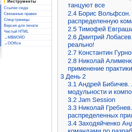
Инструменты
танцуют все
Ссылки сюда
2.4
Борис Вольфсон.
Связанные правки
распределенную ком
Спецстраницы
Версия для печати
2.5
Тимофей Евграшин
Чистый HTML
2.6
Дмитрий Лобасев.
→M$WORD
→OOffice
реально!
2.7
Константин Гурнов
2.8
Николай Алименко
применение практики 
3
День 2
3.1
Андрей Бибичев. 
модульности и компо
3.2
Jam Session
3.3
Николай Гребнев.
распределенных при
3.4
Заходяйченко Анд
командами по разраб