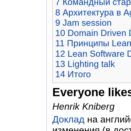
7
Командный стар
8
Архитектура в A
9
Jam session
10
Domain Driven
11
Принципы Lean 
12
Lean Software 
13
Lighting talk
14
Итого
Everyone like
Henrik Kniberg
Доклад
на англий
изменения (в дос