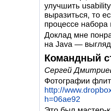
улучшить usabili
выразиться, то е
процессе набора 
Доклад мне понра
на Java — выгляд
Командный с
Сергей Дмитрие
Фотографии флит
http://www.dropb
h=06ae92
Это был мастер-к