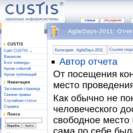
статья
обсуждение
AgileDays-2011: Отч
Перейти к:
навигация
,
поиск
CUSTIS
Ссылки сюда
Категория
:
AgileDays-2011
Сайт CUSTIS →
Вакансии
Автор отчета
Блог команды
Архив событий
От посещения кон
Архив публикаций
место проведения
Навигация
Заглавная страница
Свежие правки
Как обычно не по
Случайная статья
человеческого до
Справка
Поиск
свободное место и
сама по себе был