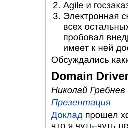
Agile и госзак
Электронная ск
всех остальных
пробовал внедр
имеет к ней до
Обсуждались каки
Domain Drive
Николай Гребнев
Презентация
Доклад
прошел хо
что я чуть-чуть н