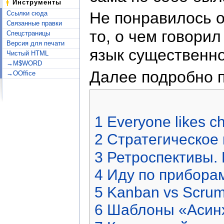
Инструменты
Не понравилось о
Ссылки сюда
Связанные правки
то, о чем говорил
Спецстраницы
Версия для печати
язык существенно
Чистый HTML
→M$WORD
Далее подробно п
→OOffice
1
Everyone likes c
2
Стратегическое
3
Ретроспективы.
4
Иду по приборам
5
Kanban vs Scrum
6
Шаблоны «Асинх