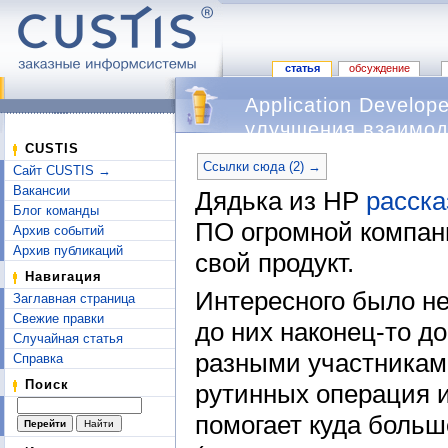
статья
обсуждение
Application Develo
улучшения взаимод
Перейти к:
навигация
,
поиск
CUSTIS
Ссылки сюда (2) →
Сайт CUSTIS →
Вакансии
Дядька из HP
расск
Блог команды
ПО огромной компан
Архив событий
Архив публикаций
свой продукт.
Навигация
Интересного было н
Заглавная страница
Свежие правки
до них наконец-то 
Случайная статья
разными участникам
Справка
Поиск
рутинных операция 
помогает куда больш