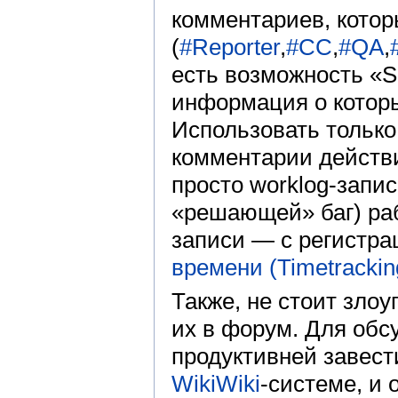
комментариев, кото
(
#Reporter
,
#CC
,
#QA
,
есть возможность «Si
информация о которы
Использовать только
комментарии действ
просто worklog-запи
«решающей» баг) раб
записи — с регистра
времени (Timetrackin
Также, не стоит зло
их в форум. Для обс
продуктивней завест
WikiWiki
-системе, и 