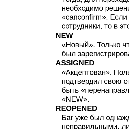
необходимо решени
«canconfirm». Если
сотрудники, то в эт
NEW
«Новый». Только ч
был зарегистриро
ASSIGNED
«Акцептован». Поль
подтвердил свою от
быть «перенаправл
«NEW».
REOPENED
Баг уже был однаж
неправильными, ли