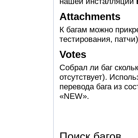
нашей инсталляции
Attachments
К багам можно прик
тестирования, патчи
Votes
Собрал ли баг сколь
отсутствует). Исполь
перевода бага из с
«NEW».
Поиск багов