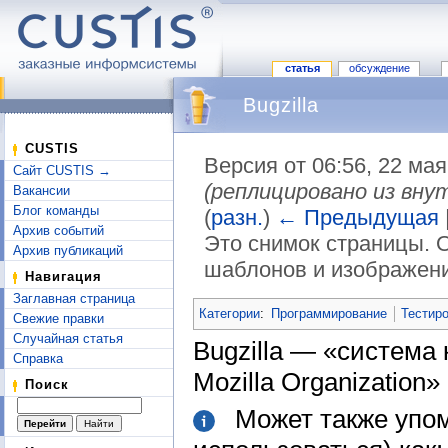
статья
обсуждение
Bugzilla
CUSTIS
Версия от 06:56, 22 ма
Сайт CUSTIS →
(реплицировано из внут
Вакансии
Блог команды
(
разн.
)
← Предыдущая
Архив событий
Это снимок страницы. 
Архив публикаций
шаблонов и изображени
Навигация
Перейти к:
навигация
,
поиск
Заглавная страница
Категории
:
Программирование
Тестир
Свежие правки
Случайная статья
Bugzilla — «система
Справка
Mozilla Organization»
Поиск
Может также упом