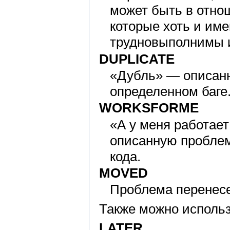
может быть в отнош
которые хоть и им
трудновыполнимы и
DUPLICATE
«Дубль» — описанн
определенном баге
WORKSFORME
«А у меня работае
описанную проблем
кода.
MOVED
Проблема перенесен
Также можно использ
LATER