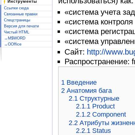
использоваться) как:
Инструменты
Ссылки сюда
«система учета за
Связанные правки
«система контроля
Спецстраницы
Версия для печати
«система регистра
Чистый HTML
→M$WORD
«система управлени
→OOffice
Сайт:
http://www.bug
Распространение: f
1
Введение
2
Анатомия бага
2.1
Структурные
2.1.1
Product
2.1.2
Component
2.2
Атрибуты жизнен
2.2.1
Status