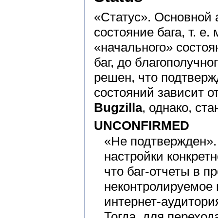
«Статус». Основной 
состояние бага, т. е.
«начального» состоян
баг, до благополучно
решен, что подтверж
состояний зависит о
Bugzilla
, однако, ст
UNCONFIRMED
«Не подтвержден». 
настройки конкрет
что баг-отчеты в п
неконтролируемое 
интернет-аудитория
Тогда, для перехо