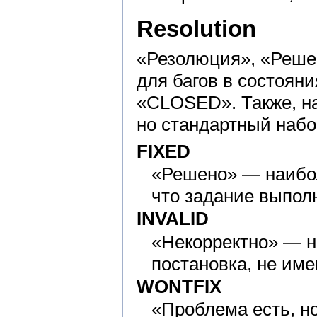
Resolution
«Резолюция», «Решен
для багов в состоя
«CLOSED». Также, н
но стандартный наб
FIXED
«Решено» — наибол
что задание выполн
INVALID
«Некорректно» — н
постановка, не им
WONTFIX
«Проблема есть, но