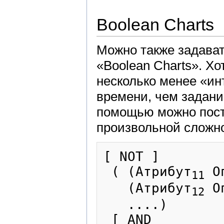
Boolean Charts
Можно также задава
«Boolean Charts». Хо
несколько менее «ин
времени, чем задани
помощью можно постр
произвольной сложно
[ NOT ]

 ( (Атрибут
 О
11
   (Атрибут
 О
12
   ....)

 [ AND
