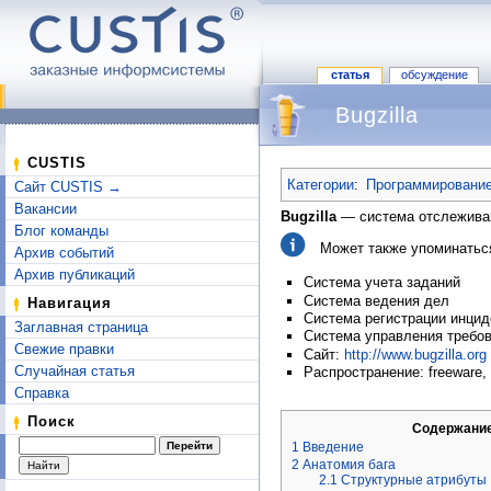
статья
обсуждение
Bugzilla
Перейти к:
навигация
,
поиск
CUSTIS
Категории
:
Программировани
Сайт CUSTIS →
Вакансии
Bugzilla
— система отслеживани
Блог команды
Может также упоминаться 
Архив событий
Архив публикаций
Система учета заданий
Система ведения дел
Навигация
Система регистрации инцид
Заглавная страница
Система управления требов
Свежие правки
Сайт:
http://www.bugzilla.org
Случайная статья
Распространение: freeware,
Справка
Поиск
Содержани
1
Введение
2
Анатомия бага
2.1
Структурные атрибуты