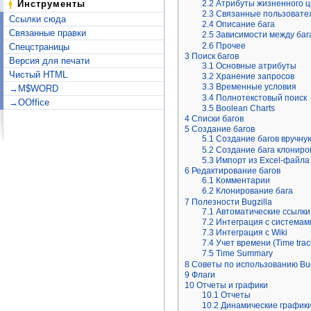
2.2
Атрибуты жизненного ц
Инструменты
2.3
Связанные пользовате
Ссылки сюда
2.4
Описание бага
Связанные правки
2.5
Зависимости между баг
2.6
Прочее
Спецстраницы
3
Поиск багов
Версия для печати
3.1
Основные атрибуты
Чистый HTML
3.2
Хранение запросов
3.3
Временные условия
→M$WORD
3.4
Полнотекстовый поиск
→OOffice
3.5
Boolean Charts
4
Списки багов
5
Создание багов
5.1
Создание багов вручну
5.2
Создание бага клониро
5.3
Импорт из Excel-файла
6
Редактирование багов
6.1
Комментарии
6.2
Клонирование бага
7
Полезности Bugzilla
7.1
Автоматические ссылки
7.2
Интеграция с системам
7.3
Интеграция с Wiki
7.4
Учет времени (Time trac
7.5
Time Summary
8
Советы по использованию Bug
9
Флаги
10
Отчеты и графики
10.1
Отчеты
10.2
Динамические графики 