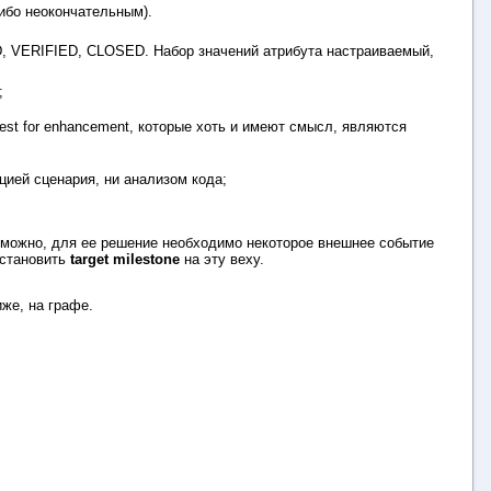
ибо неокончательным).
D, VERIFIED, CLOSED. Набор значений атрибута настраиваемый,
;
est for enhancement, которые хоть и имеют смысл, являются
ией сценария, ни анализом кода;
зможно, для ее решение необходимо некоторое внешнее событие
установить
target milestone
на эту веху.
иже, на графе.