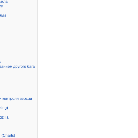
икла
ли
ами
ю
ванием другого бага
и контроля версий
king)
zilla
(Charts)