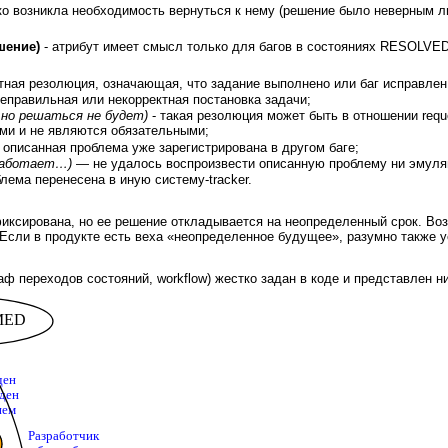
ко возникла необходимость вернуться к нему (решение было неверным л
шение)
- атрибут имеет смысл только для багов в состояниях RESOLVE
ная резолюция, означающая, что задание выполнено или баг исправлен
правильная или некорректная постановка задачи;
но решаться не будет)
- такая резолюция может быть в отношении requ
и и не являются обязательными;
описанная проблема уже зарегистрирована в другом баге;
работает…)
— не удалось воспроизвести описанную проблему ни эмуляц
лема перенесена в иную систему-tracker.
фиксирована, но ее решение откладывается на неопределенный срок. Во
 Если в продукте есть веха «неопределенное будущее», разумно также 
аф переходов состояний, workflow) жестко задан в коде и представлен н