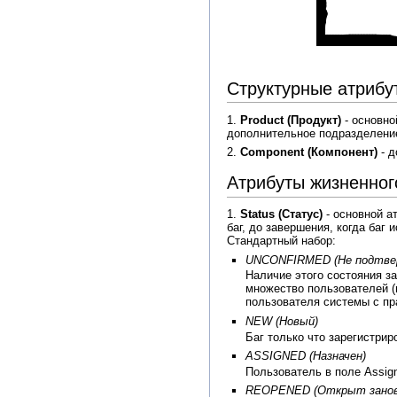
Структурные атрибу
1.
Product (Продукт)
- основно
дополнительное подразделение
2.
Component (Компонент)
- д
Атрибуты жизненног
1.
Status (Статус)
- основной а
баг, до завершения, когда баг
Стандартный набор:
UNCONFIRMED (Не подтве
Наличие этого состояния за
множество пользователей (
пользователя системы с пра
NEW (Новый)
Баг только что зарегистри
ASSIGNED (Назначен)
Пользователь в поле Assign
REOPENED (Открыт занов