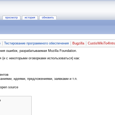
просмотр
история
обновить
е
Тестирование программного обеспечения
Bugzilla
CustisWikiTo4Intr
я ошибок, разрабатываемая Mozilla Foundation.
(и с некоторыми оговорками использоваться) как:
ентов
аниями, идеями, предложениями, заявками и т.п.
 open source
е