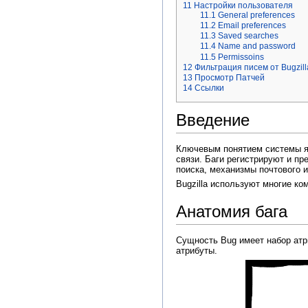
11
Настройки пользователя
11.1
General preferences
11.2
Email preferences
11.3
Saved searches
11.4
Name and password
11.5
Permissoins
12
Фильтрация писем от Bugzill
13
Просмотр Патчей
14
Ссылки
Введение
Ключевым понятием системы 
связи. Баги регистрируют и п
поиска, механизмы почтового 
Bugzilla используют многие ком
Анатомия бага
Сущность Bug имеет набор атр
атрибуты.