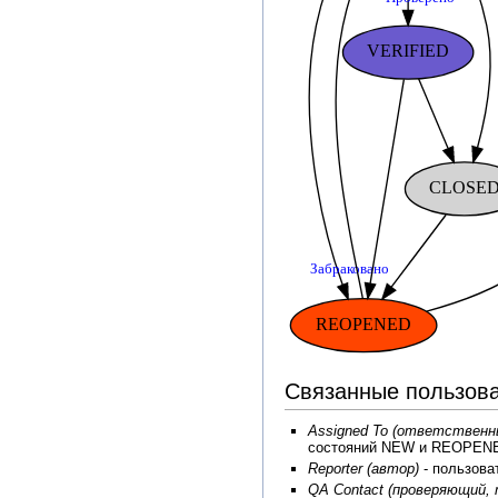
Связанные пользов
Assigned To (ответственн
состояний NEW и REOPEN
Reporter (автор)
- пользова
QA Contact (проверяющий,