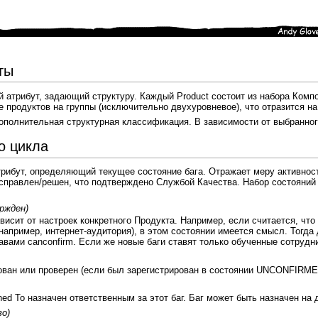
ты
й атрибут, задающий структуру. Каждый Product состоит из набора Ко
 продуктов на группы (исключительно двухуровневое), что отразится на
ополнительная структурная классификация. В зависимости от выбранног
о цикла
трибут, определяющий текущее состояние бага. Отражает меру активност
 исправлен/решен, что подтверждено Службой Качества. Набор состояний з
ржден)
висит от настроек конкретного Продукта. Например, если считается, что
например, интернет-аудитория), в этом состоянии имеется смысл. Тогд
вами canconfirm. Если же новые баги ставят только обученные сотрудник
рован или проверен (если был зарегистрирован в состоянии UNCONFIRME
ed To назначен ответственным за этот баг. Баг может быть назначен на
о)