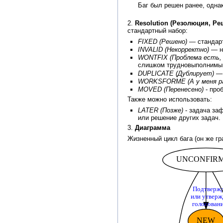
Баг был решен ранее, одна
2.
Resolution (Резолюция, Ре
стандартный набор:
FIXED (Решено)
— стандарт
INVALID (Некорректно)
— не
WONTFIX (Проблема есть, 
слишком трудновыполнимым
DUPLICATE (Дублирует)
— 
WORKSFORME (А у меня 
MOVED (Перенесено)
- проб
Также можно использовать:
LATER (Позже)
- задача за
или решение других задач.
3.
Диаграмма
Жизненный цикл бага (он же гр