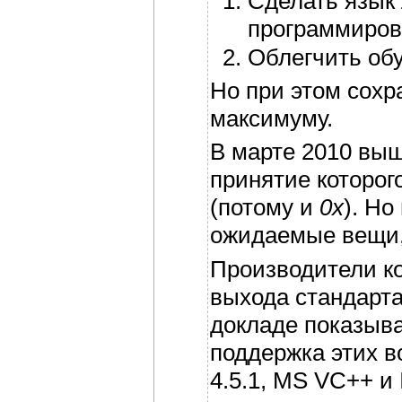
Сделать язык
программиров
Облегчить об
Но при этом сохр
максимуму.
В марте 2010 выш
принятие которог
(потому и
0x
). Но
ожидаемые вещи,
Производители к
выхода стандарта
докладе показыв
поддержка этих 
4.5.1, MS VC++ и 