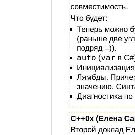
совместимость.
Что будет:
Теперь можно б
(раньше две уг
подряд =)).
auto
(
var
в С#)
Инициализация 
Лямбды. Причем
значению. Синт
Диагностика по 
C++0x (Елена Са
Второй доклад Ел