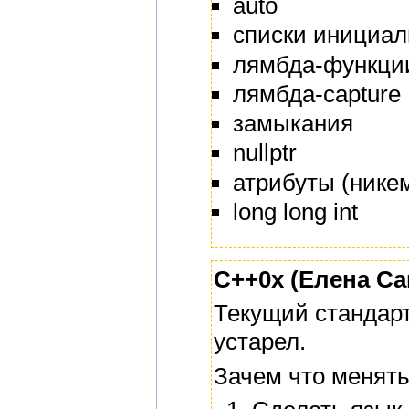
auto
списки инициа
лямбда-функци
лямбда-capture
замыкания
nullptr
атрибуты (нике
long long int
C++0x (Елена Са
Текущий стандар
устарел.
Зачем что менять