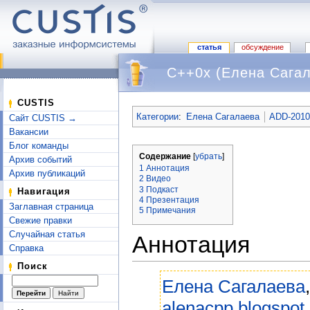
статья
обсуждение
C++0x (Елена Сага
Перейти к:
навигация
,
поиск
CUSTIS
Категории
:
Елена Сагалаева
ADD-201
Сайт CUSTIS →
Вакансии
Блог команды
Содержание
[
убрать
]
Архив событий
1
Аннотация
Архив публикаций
2
Видео
3
Подкаст
Навигация
4
Презентация
Заглавная страница
5
Примечания
Свежие правки
Случайная статья
Аннотация
Справка
Поиск
Елена Сагалаева
alenacpp.blogspot