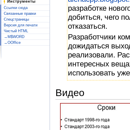
Инструменты
разработке новог
Ссылки сюда
Связанные правки
добиться, чего п
Спецстраницы
отказаться.
Версия для печати
Чистый HTML
Разработчики ко
→M$WORD
→OOffice
дожидаться выход
реализовали. Рас
интересных веща
использовать уже
Видео