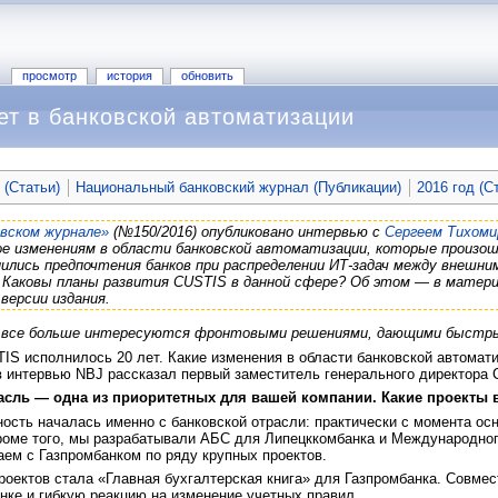
просмотр
история
обновить
ет в банковской автоматизации
 (Статьи)
Национальный банковский журнал (Публикации)
2016 год (С
вском журнале»
(№150/2016) опубликовано интервью с
Сергеем Тихом
е изменениям в области банковской автоматизации, которые произош
нились предпочтения банков при распределении ИТ-задач между внешн
 Каковы планы развития CUSTIS в данной сфере? Об этом — в матер
версии издания.
ки все больше интересуются фронтовыми решениями, дающими быстр
IS исполнилось 20 лет. Какие изменения в области банковской автомати
в интервью NBJ рассказал первый заместитель генерального директора
асль
— одна из приоритетных для вашей компании. Какие проекты 
сть началась именно с банковской отрасли: практически с момента осн
роме того, мы разрабатывали АБС для Липецккомбанка и Международног
ем с Газпромбанком по ряду крупных проектов.
оектов стала «Главная бухгалтерская книга» для Газпромбанка. Совмес
анке и гибкую реакцию на изменение учетных правил.