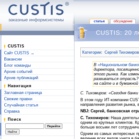
статья
обсуждение
CUSTIS: 20 л
Перейти к:
навигация
,
поиск
CUSTIS
Категории
:
Сергей Тихомиров
Сайт CUSTIS →
Вакансии
В
«Национальном банко
Блог команды
директора, посвященно
Архив событий
этого рынка. Как изме
Архив публикаций
развиваться отрасль?
на сайте и в бумажной 
Навигация
Заглавная страница
С. Тихомиров: «Сегодня бан
Свежие правки
В этом году ИТ-компании CUST
направления развития рынка, 
Случайная статья
NBJ: Сергей, банковская отр
Справка
С. Тихомиров:
Наша деятельно
Поиск
одним из крупных клиентов. К
больше восьми лет сотруднича
Одним из самых интересных пр
ведение всех видов учета в б