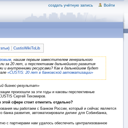
создать учётную запись
Войти
татьи)
CustisWikiToLib
ировым
, нашим первым заместителем генерального
ли за 20 лет, и перспективам дальнейшего развития
ими и внутренними ресурсами? Как в дальнейшем будет
иале
«CUSTIS: 20 лет в банковской автоматизации»
ый бизнес-результат»
зации произошли за эти годы и каковы перспективные
 CUSTIS Сергей Тихомиров.
в
этой сфере стоит отметить отдельно?
ования мы работаем с Банком России, который и сейчас является
о банка развития, автоматизировали дилинг для Собинбанка,
тно с партнерами нам удалось обеспечить централизованное