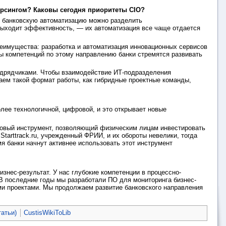
орсингом? Каковы сегодня приоритеты CIO?
у банковскую автоматизацию можно разделить
 выходит эффективность, — их автоматизация все чаще отдается
реимущества: разработка и автоматизация инновационных сервисов
ы компетенций по этому направлению банки стремятся развивать
подрядчиками. Чтобы взаимодействие ИТ-подразделения
ем такой формат работы, как гибридные проектные команды,
лее технологичной, цифровой, и это открывает новые
овый инструмент, позволяющий физическим лицам инвестировать
tarttrack.ru, учрежденный ФРИИ, и их обороты невелики, тогда
я банки начнут активнее использовать этот инструмент
ес-результат. У нас глубокие компетенции в процессно-
В последние годы мы разработали ПО для мониторинга бизнес-
ми проектами. Мы продолжаем развитие банковского направления
татьи)
CustisWikiToLib