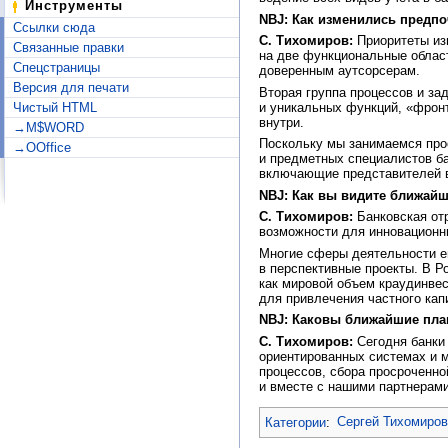
Инструменты
NBJ: Как изменились предпо
Ссылки сюда
С. Тихомиров:
Приоритеты изв
Связанные правки
на две функциональные област
Спецстраницы
доверенным аутсорсерам.
Версия для печати
Вторая группа процессов и за
и уникальных функций, «фрон
Чистый HTML
внутри.
→M$WORD
Поскольку мы занимаемся прое
→OOffice
и предметных специалистов б
включающие представителей в
NBJ: Как вы
видите ближайш
С. Тихомиров:
Банковская отр
возможности для инновационн
Многие сферы деятельности е
в перспективные проекты. В Р
как мировой объем краудинвес
для привлечения частного кап
NBJ: Каковы ближайшие пла
С. Тихомиров:
Сегодня банки 
ориентированных системах и м
процессов, сбора просроченн
и вместе с нашими партнерам
Категории
:
Сергей Тихомиров