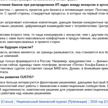
чтения банков при
распределении ИТ-задач между инхаусом и
аутс
естны — ценность проектов для бизнеса и оптимизация затрат. Поэтом
и. С одной стороны, стандартные процессы, в которых на первый план
дач затрагивает ключевые компетенции, дающие банкам конкурентные п
товые» решения, цифровизация взаимодействия с потребителями. Центр
ктами второго типа, то чаще конкурируем с инхаусом, чем c другими 
анка с нами было максимально комфортным и продук-тивным, мы развива
сех заинтересованных в проекте сторон.
ее будущее отрасли?
асль активно меняется, ее границы размываются, она становится все бо
ых компаний.
ще только формируются в России. Например, краудинвестинг — финанс
оссии сейчас единицы таких платформ, включая «Поток» Альфа-Банка и S
тинговых сделок составляет свыше $400 млн. Думаю, в ближайшее врем
итала.
ны развития CUSTIS?
все больше интересуются фронтовыми решениями, дающими быстрый бизн
ноголетний опыт работы с банковским и инвестиционным сообществом. 
ой задолженности, комплексное решение для управления инвестиционны
и работаем над новыми решениями.
 (Статьи)
Национальный банковский журнал (Публикации)
2016 год (С