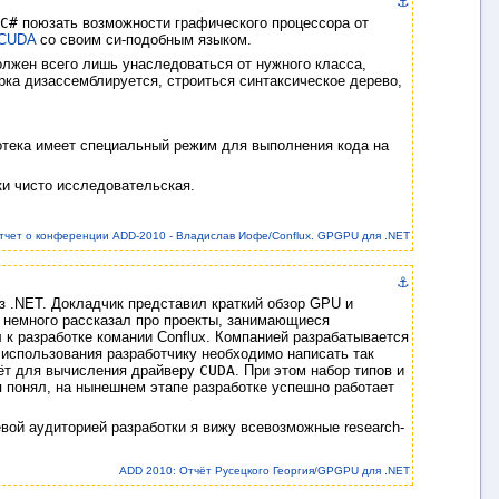
⚓
C#
поюзать возможности графического процессора от
CUDA
со своим си-подобным языком.
лжен всего лишь унаследоваться от нужного класса,
рка дизассемблируется, строиться синтаксическое дерево,
отека имеет специальный режим для выполнения кода на
ки чисто исследовательская.
тчет о конференции ADD-2010 - Владислав Иофе/Conflux. GPGPU для .NET
⚓
 .NET. Докладчик представил краткий обзор GPU и
, немного рассказал про проекты, занимающиеся
л к разработке комании Conflux. Компанией разрабатывается
использования разработчику необходимо написать так
аёт для вычисления драйверу
CUDA
. При этом набор типов и
 понял, на нынешнем этапе разработке успешно работает
евой аудиторией разработки я вижу всевозможные research-
ADD 2010: Отчёт Русецкого Георгия/GPGPU для .NET