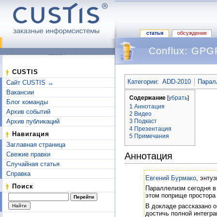
статья
обсуждение
Conflux: GPG
Перейти к:
навигация
,
поиск
CUSTIS
Категории
:
ADD-2010
Парал
Сайт CUSTIS →
Вакансии
Содержание
[
убрать
]
Блог команды
1
Аннотация
Архив событий
2
Видео
Архив публикаций
3
Подкаст
4
Презентация
Навигация
5
Примечания
Заглавная страница
Свежие правки
Аннотация
Случайная статья
Справка
Евгений Бурмако
, энту
Поиск
Параллелизм сегодня в
этом поприще простора
В докладе рассказано 
достичь полной интегра