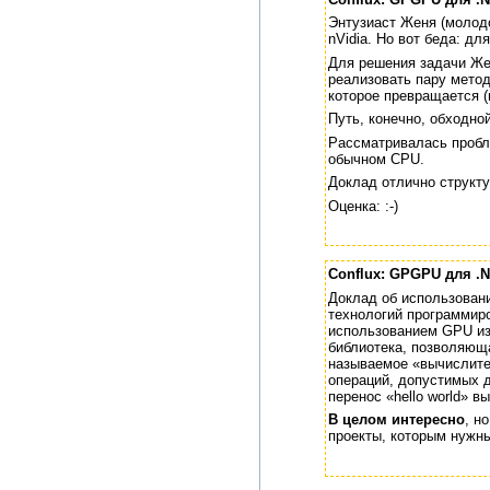
Энтузиаст Женя (молод
nVidia. Но вот беда: д
Для решения задачи Же
реализовать пару метод
которое превращается (
Путь, конечно, обходной
Рассматривалась пробл
обычном CPU.
Доклад отлично структу
Оценка: :-)
Conflux: GPGPU для .N
Доклад об использован
технологий программиро
использованием GPU из
библиотека, позволяющ
называемое «вычислите
операций, допустимых д
перенос «hello world» 
В целом интересно
, н
проекты, которым нужн