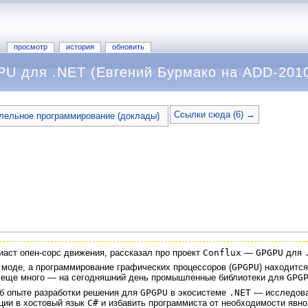
просмотр
история
обновить
PU для .NET (Евгений Бурмако на ADD-201
Ссылки сюда (6) →
лельное программирование (доклады)
зиаст опен-сорс движения, рассказал про проект
Conflux
—
GPGPU
для
 моде, а программирование графических процессоров (
GPGPU
) находитс
 еще много — на сегодняшний день промышленные библиотеки для
GPG
об опыте разработки решения для
GPGPU
в экосистеме
.NET
— исследова
ции в хостовый язык
C#
и избавить программиста от необходимости явно