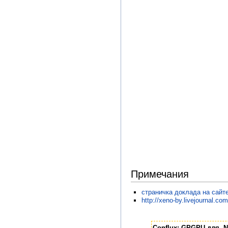
Примечания
страничка доклада на сайт
http://xeno-by.livejournal.co
Conflux: GPGPU для .N