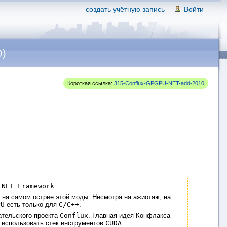
создать учётную запись
Войти
0)
Короткая ссылка:
315-Conflux-GPGPU-NET-add-2010
.NET Framework
.
я на самом острие этой моды. Несмотря на ажиотаж, на
PU
есть только для
C/C++
.
тельского проекта
Conflux
. Главная идея Конфлакса —
 использовать стек инструментов
CUDA
.