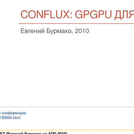
е конференции
m/35664.html
ET (Евгений Бурмако на ADD-2010)