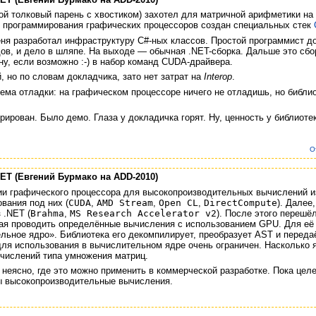
ой толковый парень с хвостиком) захотел для матричной арифметики на
ля программирования графических процессоров создан специальных стек
ня разработал инфраструктуру C#-ных классов. Простой программист до
ов, и дело в шляпе. На выходе — обычная .NET-сборка. Дальше это сбо
ну, если возможно :-) в набор команд CUDA-драйвера.
, но по словам докладчика, зато нет затрат на
Interop
.
ема отладки: на графическом процессоре ничего не отладишь, но библи
рирован. Было демо. Глаза у докладичка горят. Ну, ценность у библиоте
О
ET (Евгений Бурмако на ADD-2010)
ии графического процессора для высокопроизводительных вычислений из
вания под них (
CUDA
,
AMD Stream
,
Open CL
,
DirectCompute
). Далее
 .NET (
Brahma
,
MS Research Accelerator v2
). После этого перешё
ая проводить определённые вычисления с использованием GPU. Для её 
льное ядро». Библиотека его декомпилирует, преобразует AST и перед
ля использования в вычислительном ядре очень ограничен. Насколько я
вычислений типа умножения матриц.
о неясно, где это можно применить в коммерческой разработке. Пока цел
ы высокопроизводительные вычисления.